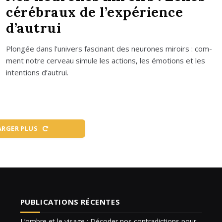
cérébraux de l’expérience
d’autrui
Plon­gée dans l’u­ni­vers fas­ci­nant des neu­rones miroirs : com­
ment notre cer­veau simule les actions, les émo­tions et les
inten­tions d’au­trui.
ARGER PLUS
PUBLICATIONS RÉCENTES
L’ombre et le visage : Décoder nos contradictions pour