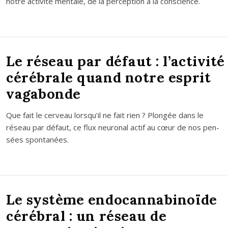
notre acti­vi­té men­tale, de la per­cep­tion à la conscience.
Le réseau par défaut : l’activité
cérébrale quand notre esprit
vagabonde
Que fait le cer­veau lorsqu’il ne fait rien ? Plon­gée dans le
réseau par défaut, ce flux neu­ro­nal actif au cœur de nos pen­
sées spon­ta­nées.
Le système endocannabinoïde
cérébral : un réseau de