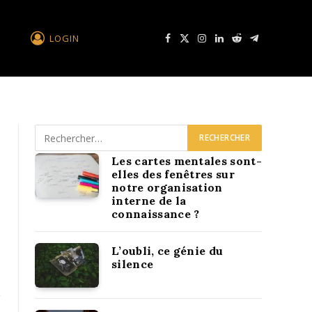
LOGIN
Facebook
X
Instagram
LinkedIn
Reddit
Télégramme
Les cartes mentales sont-
elles des fenêtres sur
notre organisation
interne de la
connaissance ?
L’oubli, ce génie du
silence