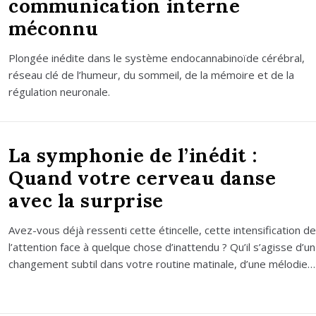
communication interne
méconnu
Plon­gée inédite dans le sys­tème endo­can­na­bi­noïde céré­bral,
réseau clé de l’humeur, du som­meil, de la mémoire et de la
régu­la­tion neu­ro­nale.
La symphonie de l’inédit :
Quand votre cerveau danse
avec la surprise
Avez-vous déjà res­sen­ti cette étin­celle, cette inten­si­fi­ca­tion de
l’attention face à quelque chose d’inattendu ? Qu’il s’agisse d’un
chan­ge­ment sub­til dans votre rou­tine mati­nale, d’une mélo­die…