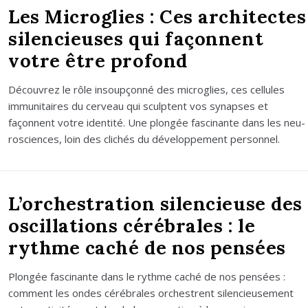
Les Microglies : Ces architectes
silencieuses qui façonnent
votre être profond
Décou­vrez le rôle insoup­çon­né des micro­glies, ces cel­lules
immu­ni­taires du cer­veau qui sculptent vos synapses et
façonnent votre iden­ti­té. Une plon­gée fas­ci­nante dans les neu­
ros­ciences, loin des cli­chés du déve­lop­pe­ment per­son­nel.
L’orchestration silencieuse des
oscillations cérébrales : le
rythme caché de nos pensées
Plon­gée fas­ci­nante dans le rythme caché de nos pen­sées :
com­ment les ondes céré­brales orchestrent silen­cieu­se­ment