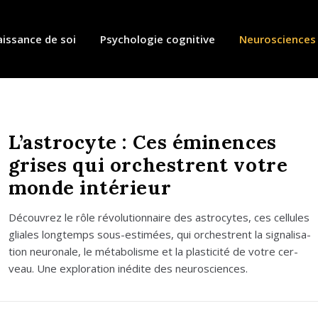
issance de soi
Psychologie cognitive
Neurosciences
L’astrocyte : Ces éminences
grises qui orchestrent votre
monde intérieur
Décou­vrez le rôle révo­lu­tion­naire des astro­cytes, ces cel­lules
gliales long­temps sous-esti­mées, qui orchestrent la signa­li­sa­
tion neu­ro­nale, le méta­bo­lisme et la plas­ti­ci­té de votre cer­
veau. Une explo­ra­tion inédite des neu­ros­ciences.