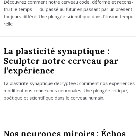
Décou­vrez com­ment notre cer­veau code, déforme et recons­
truit le temps — du pas­sé au futur en pas­sant par un pré­sent
tou­jours dif­fé­ré. Une plon­gée scien­ti­fique dans l’illusion tem­po­
relle.
La plasticité synaptique :
Sculpter notre cerveau par
l’expérience
La plas­ti­ci­té synap­tique décryp­tée : com­ment nos expé­riences
modi­fient nos connexions neu­ro­nales. Une plon­gée cri­tique,
poé­tique et scien­ti­fique dans le cer­veau humain.
Nos neurones miroirs : Échos