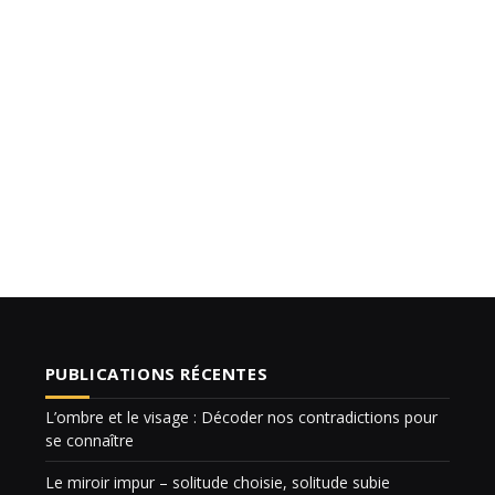
PUBLICATIONS RÉCENTES
L’ombre et le visage : Décoder nos contradictions pour
se connaître
Le miroir impur – solitude choisie, solitude subie