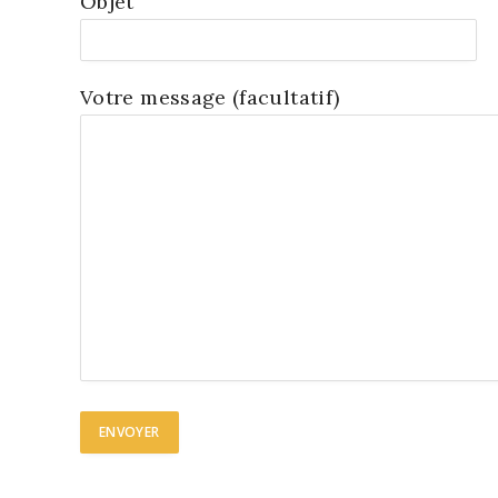
Objet
Votre mes­sage (facul­ta­tif)