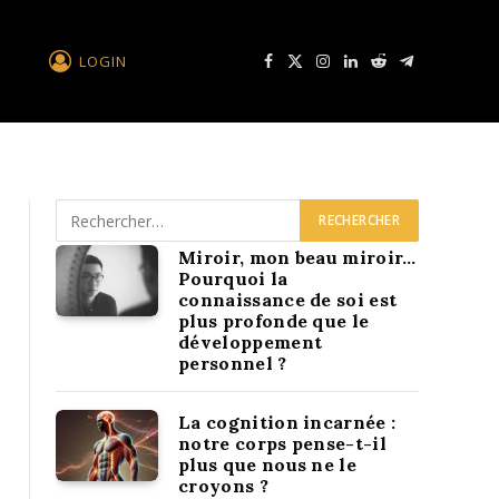
LOGIN
Facebook
X
Instagram
LinkedIn
Reddit
Télégramme
Miroir, mon beau miroir…
Pourquoi la
connaissance de soi est
plus profonde que le
développement
personnel ?
La cognition incarnée :
notre corps pense-t-il
plus que nous ne le
croyons ?