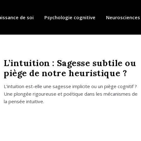
issance de soi
Psychologie cognitive
Neurosciences
L’intuition : Sagesse subtile ou
piège de notre heuristique ?
L’in­tui­tion est-elle une sagesse impli­cite ou un piège cog­ni­tif ?
Une plon­gée rigou­reuse et poé­tique dans les méca­nismes de
la pen­sée intui­tive.