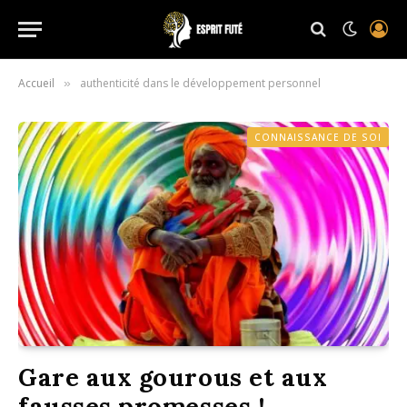
Accueil
authenticité dans le développement personnel
»
CONNAISSANCE DE SOI
Gare aux gourous et aux
fausses promesses !