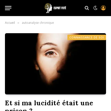
Accueil
autoanalyse chronique
»
CONNAISSANCE DE SOI
Et si ma lucidité était une
prison ?