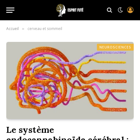
Accueil
cerveau et sommeil
»
NEUROSCIENCES
Le système
endocannabinoïde cérébral :