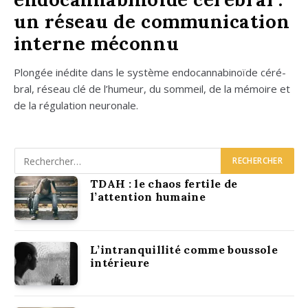
un réseau de communication
interne méconnu
Plon­gée inédite dans le sys­tème endo­can­na­bi­noïde céré­
bral, réseau clé de l’humeur, du som­meil, de la mémoire et
de la régu­la­tion neu­ro­nale.
TDAH : le chaos fertile de
l’attention humaine
L’intranquillité comme boussole
intérieure