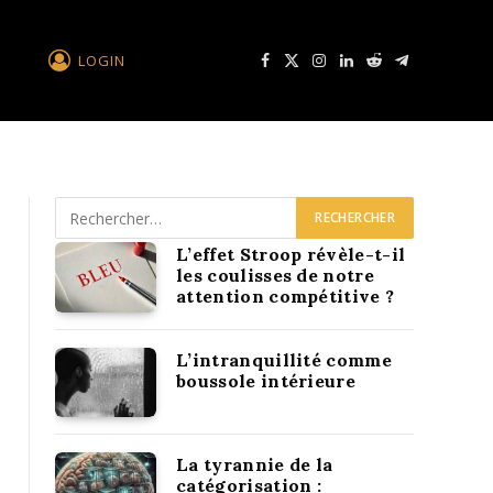
LOGIN
Facebook
X
Instagram
LinkedIn
Reddit
Télégramme
L’effet Stroop révèle-t-il
les coulisses de notre
attention compétitive ?
L’intranquillité comme
boussole intérieure
La tyrannie de la
catégorisation :