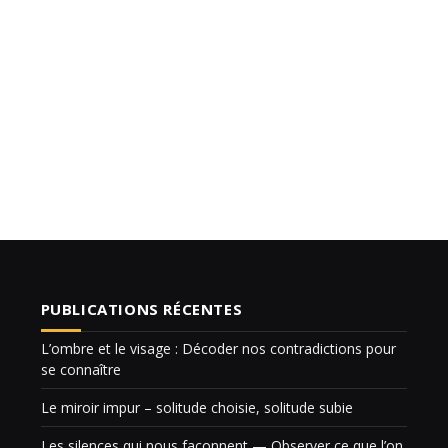
PUBLICATIONS RÉCENTES
L’ombre et le visage : Décoder nos contradictions pour
se connaître
Le miroir impur – solitude choisie, solitude subie
Les silences qui nous façonnent — Observer ce que l’on