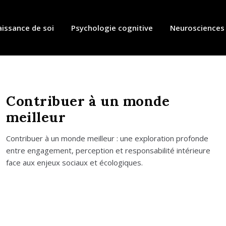
issance de soi
Psychologie cognitive
Neurosciences
Contribuer à un monde
meilleur
Contri­buer à un monde meilleur : une explo­ra­tion pro­fonde
entre enga­ge­ment, per­cep­tion et res­pon­sa­bi­li­té inté­rieure
face aux enjeux sociaux et éco­lo­giques.