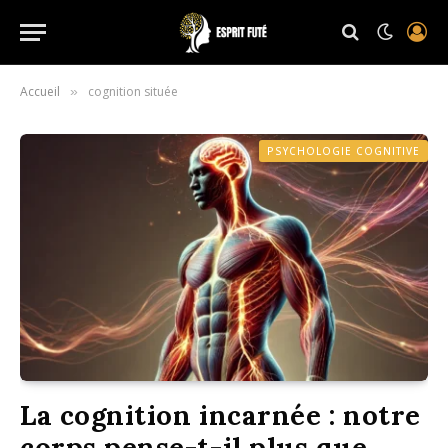
Accueil
cognition située
»
PSYCHOLOGIE COGNITIVE
La cognition incarnée : notre
corps pense-t-il plus que