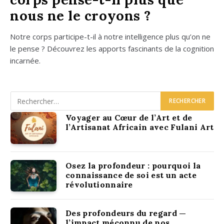
nous ne le croyons ?
Notre corps par­ti­cipe-t-il à notre intel­li­gence plus qu’on ne
le pense ? Décou­vrez les apports fas­ci­nants de la cog­ni­tion
incar­née.
Voyager au Cœur de l’Art et de
l’Artisanat Africain avec Fulani Art
Osez la profondeur : pourquoi la
connaissance de soi est un acte
révolutionnaire
Des profondeurs du regard —
l’impact méconnu de nos