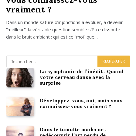
vraiment ?
Dans un monde satu­ré d’in­jonc­tions à évo­luer, à deve­nir
“meilleur”, la véri­table ques­tion semble s’être dis­soute
dans le bruit ambiant : qui est ce “moi” que…
La symphonie de l’inédit : Quand
votre cerveau danse avec la
surprise
Développez-vous, oui, mais vous
connaissez-vous vraiment ?
Dans le tumulte moderne :
redécouvrir l’art perdu de