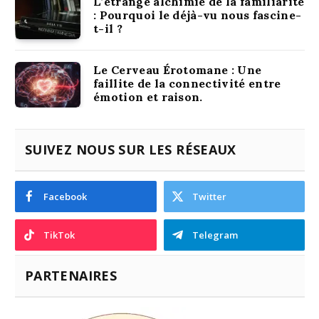
L’étrange alchimie de la familiarité
: Pourquoi le déjà-vu nous fascine-
t-il ?
Le Cerveau Érotomane : Une
faillite de la connectivité entre
émotion et raison.
SUIVEZ NOUS SUR LES RÉSEAUX
Facebook
Twitter
TikTok
Telegram
PARTENAIRES