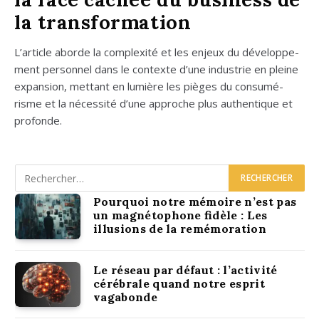
la transformation
L’ar­ticle aborde la com­plexi­té et les enjeux du déve­lop­pe­
ment per­son­nel dans le contexte d’une indus­trie en pleine
expan­sion, met­tant en lumière les pièges du consu­mé­
risme et la néces­si­té d’une approche plus authen­tique et
pro­fonde.
Pourquoi notre mémoire n’est pas
un magnétophone fidèle : Les
illusions de la remémoration
Le réseau par défaut : l’activité
cérébrale quand notre esprit
vagabonde