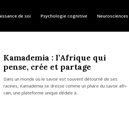
issance de soi
Psychologie cognitive
Neurosciences
Kamademia : l’Afrique qui
pense, crée et partage
Dans un monde où le savoir est sou­vent détour­né de ses
racines, Kama­de­mia se dresse comme un phare du savoir afri­
cain, une pla­te­forme unique dédiée à…