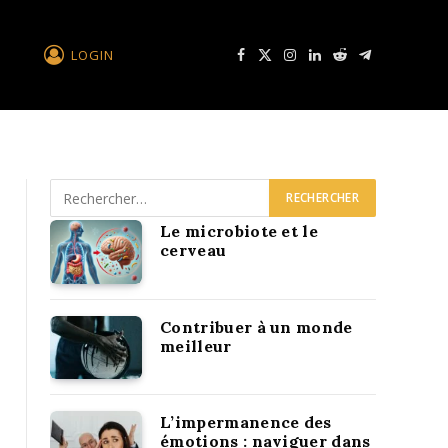
LOGIN
Facebook
X
Instagram
LinkedIn
Reddit
Télégramme
Le microbiote et le
cerveau
Contribuer à un monde
meilleur
L’impermanence des
émotions : naviguer dans