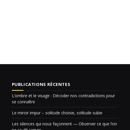
PUBLICATIONS RÉCENTES
L’ombre et le visage : Décoder nos contradictions pour
se connaître
Le miroir impur – solitude choisie, solitude subie
Les silences qui nous façonnent — Observer ce que l’on
ne se dit jamais