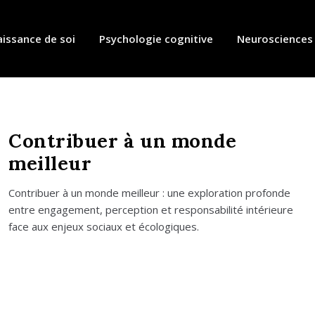
issance de soi
Psychologie cognitive
Neurosciences
Contribuer à un monde
meilleur
Contri­buer à un monde meilleur : une explo­ra­tion pro­fonde
entre enga­ge­ment, per­cep­tion et res­pon­sa­bi­li­té inté­rieure
face aux enjeux sociaux et éco­lo­giques.