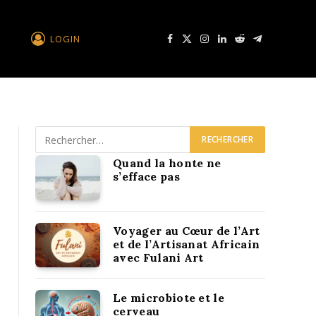
LOGIN
Facebook
X
Instagram
LinkedIn
Reddit
Télégramme
Quand la honte ne
s’efface pas
Voyager au Cœur de l’Art
et de l’Artisanat Africain
avec Fulani Art
Le microbiote et le
cerveau