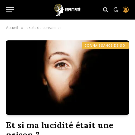
Accueil
excès de conscience
»
CONNAISSANCE DE SOI
Et si ma lucidité était une
prison ?