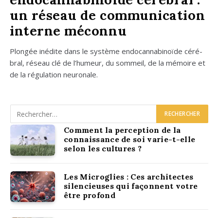
un réseau de communication
interne méconnu
Plon­gée inédite dans le sys­tème endo­can­na­bi­noïde céré­
bral, réseau clé de l’humeur, du som­meil, de la mémoire et
de la régu­la­tion neu­ro­nale.
Comment la perception de la
connaissance de soi varie-t-elle
selon les cultures ?
Les Microglies : Ces architectes
silencieuses qui façonnent votre
être profond