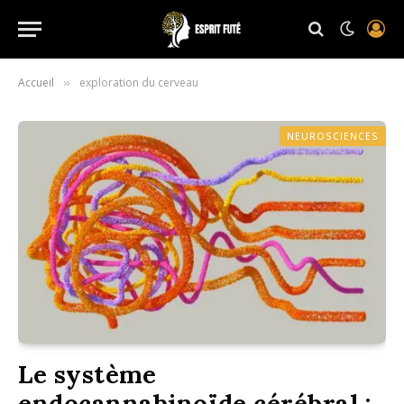
Accueil
exploration du cerveau
»
NEUROSCIENCES
Le système
endocannabinoïde cérébral :