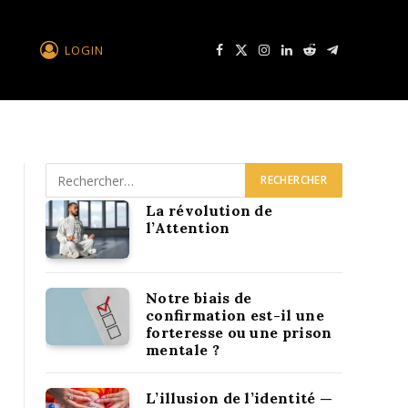
LOGIN
Facebook
X
Instagram
LinkedIn
Reddit
Télégramme
La révolution de
l’Attention
Notre biais de
confirmation est-il une
forteresse ou une prison
mentale ?
L’illusion de l’identité —