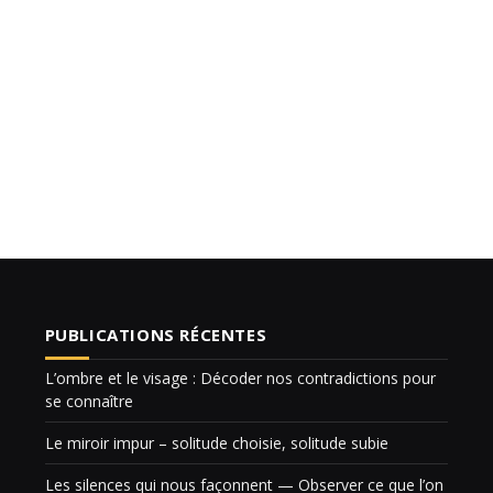
PUBLICATIONS RÉCENTES
L’ombre et le visage : Décoder nos contradictions pour
se connaître
Le miroir impur – solitude choisie, solitude subie
Les silences qui nous façonnent — Observer ce que l’on