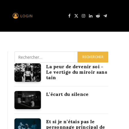
LOGIN
Facebook
X
Instagram
LinkedIn
Reddit
Télégramme
La peur de devenir soi –
Le vertige du miroir sans
tain
L’écart du silence
Et si je n’étais pas le
personnage principal de