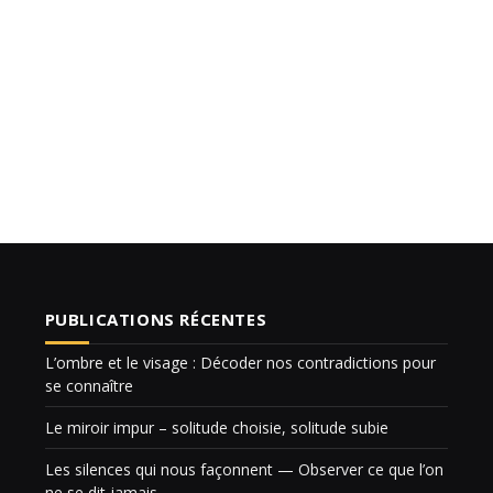
PUBLICATIONS RÉCENTES
L’ombre et le visage : Décoder nos contradictions pour
se connaître
Le miroir impur – solitude choisie, solitude subie
Les silences qui nous façonnent — Observer ce que l’on
ne se dit jamais