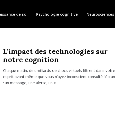
issance de soi
Psychologie cognitive
Neurosciences
L’impact des technologies sur
notre cognition
Chaque matin, des mil­liards de chocs vir­tuels filtrent dans votr
esprit avant même que vous n’ayez incons­cient consul­té l’écran
: un mes­sage, une alerte, un «…