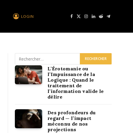
LOGIN
Facebook
X
Instagram
LinkedIn
Reddit
Télégramme
L’Érotomanie ou
l’Impuissance de la
Logique : Quand le
e
traitement de
l’information valide le
délire
Des profondeurs du
regard — l’impact
méconnu de nos
projections