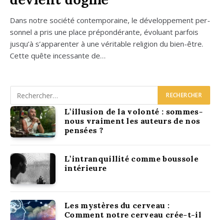
Dans notre socié­té contem­po­raine, le déve­lop­pe­ment per­
son­nel a pris une place pré­pon­dé­rante, évo­luant par­fois
jus­qu’à s’ap­pa­ren­ter à une véri­table reli­gion du bien-être.
Cette quête inces­sante de…
L’illusion de la volonté : sommes-
nous vraiment les auteurs de nos
pensées ?
L’intranquillité comme boussole
intérieure
Les mystères du cerveau :
Comment notre cerveau crée-t-il