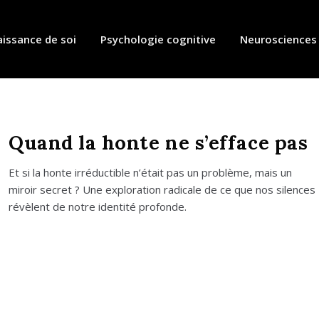
issance de soi
Psychologie cognitive
Neurosciences
Quand la honte ne s’efface pas
Et si la honte irré­duc­tible n’était pas un pro­blème, mais un
miroir secret ? Une explo­ra­tion radi­cale de ce que nos silences
révèlent de notre iden­ti­té pro­fonde.