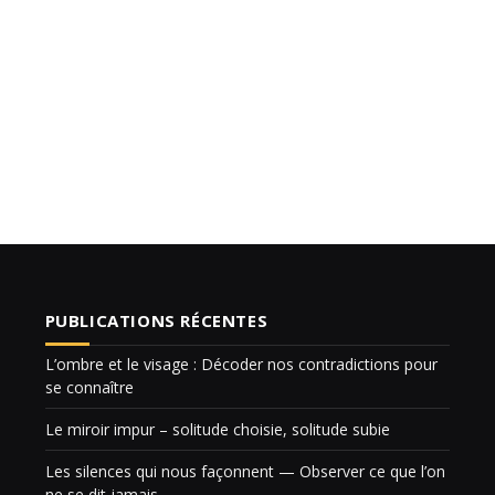
PUBLICATIONS RÉCENTES
L’ombre et le visage : Décoder nos contradictions pour
se connaître
Le miroir impur – solitude choisie, solitude subie
Les silences qui nous façonnent — Observer ce que l’on
ne se dit jamais