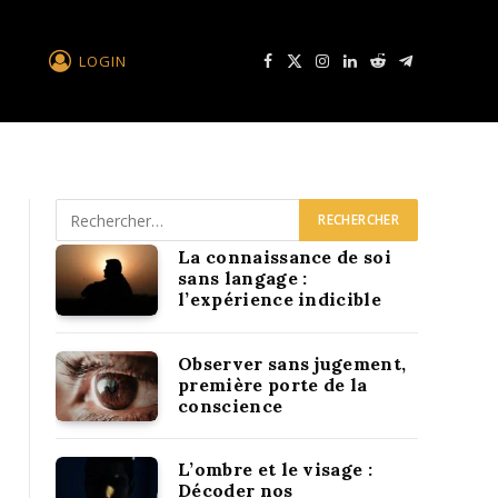
LOGIN
Facebook
X
Instagram
LinkedIn
Reddit
Télégramme
La connaissance de soi
sans langage :
l’expérience indicible
Observer sans jugement,
première porte de la
conscience
L’ombre et le visage :
Décoder nos