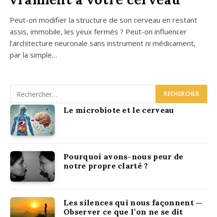
Peut-on modi­fier la struc­ture de son cer­veau en res­tant
assis, immo­bile, les yeux fer­més ? Peut-on influen­cer
l’architecture neu­ro­nale sans ins­tru­ment ni médi­ca­ment,
par la simple…
Le microbiote et le cerveau
Pourquoi avons-nous peur de
notre propre clarté ?
Les silences qui nous façonnent —
Observer ce que l’on ne se dit