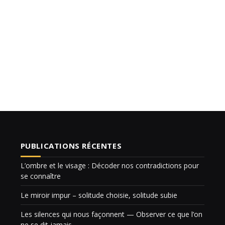
PUBLICATIONS RÉCENTES
L’ombre et le visage : Décoder nos contradictions pour
se connaître
Le miroir impur – solitude choisie, solitude subie
Les silences qui nous façonnent — Observer ce que l’on
ne se dit jamais