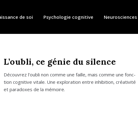
issance de soi
Psychologie cognitive
Neurosciences
L’oubli, ce génie du silence
Décou­vrez l’ou­bli non comme une faille, mais comme une fonc­
tion cog­ni­tive vitale. Une explo­ra­tion entre inhi­bi­tion, créa­ti­vi­té
et para­doxes de la mémoire.