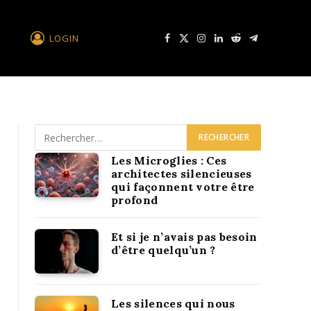
LOGIN
Facebook
X
Instagram
LinkedIn
Reddit
Télégramme
Les Microglies : Ces
architectes silencieuses
qui façonnent votre être
profond
Et si je n’avais pas besoin
d’être quelqu’un ?
Les silences qui nous