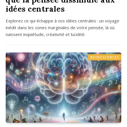
idées centrales
Explo­rez ce qui échappe à vos idées cen­trales : un voyage
inédit dans les zones mar­gi­nales de votre pen­sée, là où
naissent inquié­tude, créa­ti­vi­té et luci­di­té.
NEUROSCIENCES