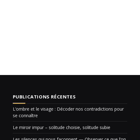
PUBLICATIONS RÉCENTES
L’ombre et le visage : Décoder nos contradictions pour
se connaître
Le miroir impur – solitude choisie, solitude subie
Les silences qui nous façonnent — Observer ce que l’on