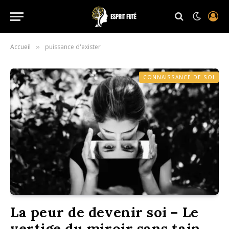
Accueil
puissance d'exister
»
CONNAISSANCE DE SOI
La peur de devenir soi – Le
vertige du miroir sans tain