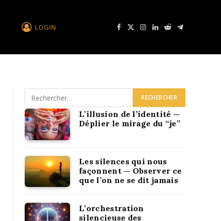
LOGIN
Facebook
X
Instagram
LinkedIn
Reddit
Télégramme
L’illusion de l’identité —
Déplier le mirage du “je”
Les silences qui nous
façonnent — Observer ce
que l’on ne se dit jamais
L’orchestration
silencieuse des