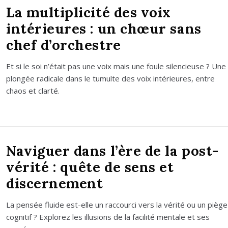
La multiplicité des voix
intérieures : un chœur sans
chef d’orchestre
Et si le soi n’é­tait pas une voix mais une foule silen­cieuse ? Une
plon­gée radi­cale dans le tumulte des voix inté­rieures, entre
chaos et clar­té.
Naviguer dans l’ère de la post-
vérité : quête de sens et
discernement
La pen­sée fluide est-elle un rac­cour­ci vers la véri­té ou un piège
cog­ni­tif ? Explo­rez les illu­sions de la faci­li­té men­tale et ses