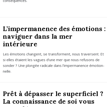
consé­quences.
L’impermanence des émotions :
naviguer dans la mer
intérieure
Les émo­tions changent, se trans­forment, nous tra­versent. Et
si elles étaient les vagues d’une mer que nous refu­sons de
son­der ? Une plon­gée radi­cale dans l’impermanence émo­tion­
nelle.
Prêt à dépasser le superficiel ?
La connaissance de soi vous