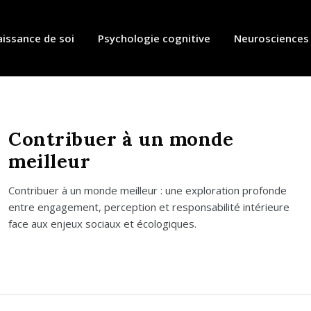
issance de soi
Psychologie cognitive
Neurosciences
Contribuer à un monde
meilleur
Contri­buer à un monde meilleur : une explo­ra­tion pro­fonde
entre enga­ge­ment, per­cep­tion et res­pon­sa­bi­li­té inté­rieure
face aux enjeux sociaux et éco­lo­giques.