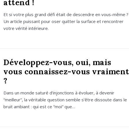
attend !
Et si votre plus grand défi était de des­cendre en vous-même ?
Un article puis­sant pour oser quit­ter la sur­face et ren­con­trer
votre véri­té inté­rieure.
Développez-vous, oui, mais
vous connaissez-vous vraimen
?
Dans un monde satu­ré d’in­jonc­tions à évo­luer, à deve­nir
“meilleur”, la véri­table ques­tion semble s’être dis­soute dans le
bruit ambiant : qui est ce “moi” que…