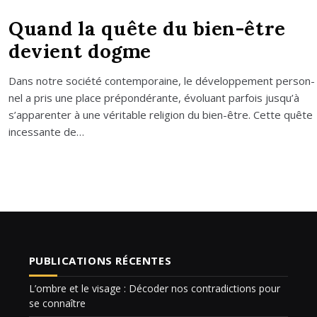
Quand la quête du bien-être
devient dogme
Dans notre socié­té contem­po­raine, le déve­lop­pe­ment per­son­
nel a pris une place pré­pon­dé­rante, évo­luant par­fois jus­qu’à
s’ap­pa­ren­ter à une véri­table reli­gion du bien-être. Cette quête
inces­sante de…
PUBLICATIONS RÉCENTES
L’ombre et le visage : Décoder nos contradictions pour
se connaître