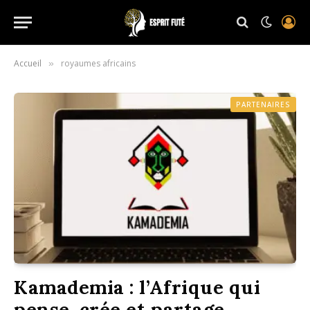
Accueil
royaumes africains
»
PARTENAIRES
Kamademia : l’Afrique qui
pense, crée et partage