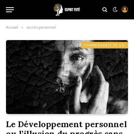
Accueil
succès personnel
»
CONNAISSANCE DE SOI
Le Développement personnel
ou l’illusion du progrès sans