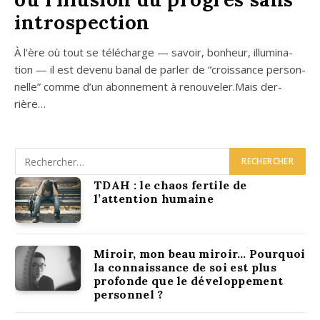
introspection
À l’ère où tout se télé­charge — savoir, bon­heur, illu­mi­na­
tion — il est deve­nu banal de par­ler de “crois­sance per­son­
nelle” comme d’un abon­ne­ment à renouveler.Mais der­
rière…
TDAH : le chaos fertile de
l’attention humaine
Miroir, mon beau miroir… Pourquoi
la connaissance de soi est plus
profonde que le développement
personnel ?