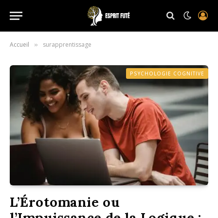
Accueil
surapprentissage
»
PSYCHOLOGIE COGNITIVE
L’Érotomanie ou
l’Impuissance de la Logique :