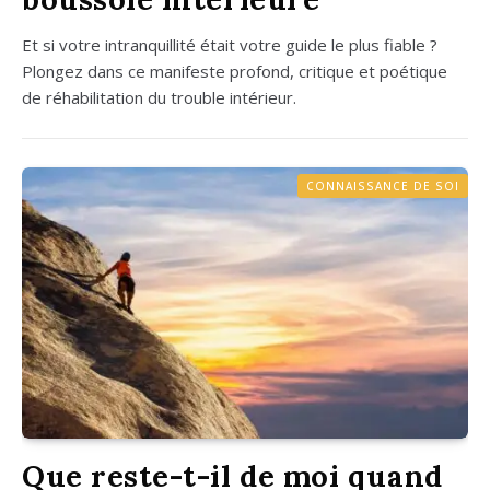
Et si votre intran­quilli­té était votre guide le plus fiable ?
Plon­gez dans ce mani­feste pro­fond, cri­tique et poé­tique
de réha­bi­li­ta­tion du trouble inté­rieur.
CONNAISSANCE DE SOI
Que reste-t-il de moi quand