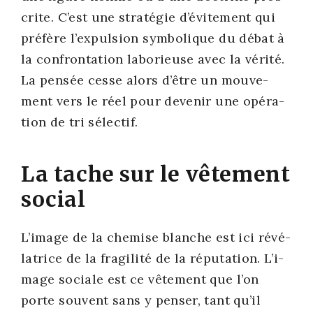
crite. C’est une stra­té­gie d’évitement qui
pré­fère l’expulsion sym­bo­lique du débat à
la confron­ta­tion labo­rieuse avec la véri­té.
La pen­sée cesse alors d’être un mou­ve­
ment vers le réel pour deve­nir une opé­ra­
tion de tri sélec­tif.
La tache sur le vêtement
social
L’i­mage de la che­mise blanche est ici révé­
la­trice de la fra­gi­li­té de la répu­ta­tion. L’i­
mage sociale est ce vête­ment que l’on
porte sou­vent sans y pen­ser, tant qu’il