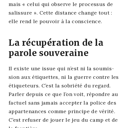
mais « celui qui observe le pro­ces­sus de
salis­sure ». Cette dis­tance change tout :
elle rend le pou­voir à la conscience.
La récupération de la
parole souveraine
Il existe une issue qui n’est ni la sou­mis­
sion aux éti­quettes, ni la guerre contre les
éti­que­teurs. C’est la sobrié­té du regard.
Par­ler depuis ce que l’on voit, répondre au
fac­tuel sans jamais accep­ter la police des
appar­te­nances comme prin­cipe de véri­té.
C’est refu­ser de jouer le jeu du camp et de