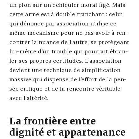
un pion sur un échi­quier moral figé. Mais
cette arme est à double tran­chant : celui
qui dénonce par asso­cia­tion uti­lise ce
même méca­nisme pour ne pas avoir à ren­
con­trer la nuance de l’autre, se pro­té­geant
lui-même d’un trouble qui pour­rait ébran­
ler ses propres cer­ti­tudes. L’as­so­cia­tion
devient une tech­nique de sim­pli­fi­ca­tion
mas­sive qui dis­pense de l’ef­fort de la pen­
sée cri­tique et de la ren­contre véri­table
avec l’al­té­ri­té.
La frontière entre
dignité et appartenance