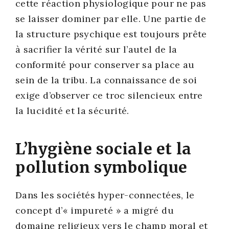
cette réac­tion phy­sio­lo­gique pour ne pas
se lais­ser domi­ner par elle. Une par­tie de
la struc­ture psy­chique est tou­jours prête
à sacri­fier la véri­té sur l’au­tel de la
confor­mi­té pour conser­ver sa place au
sein de la tri­bu. La connais­sance de soi
exige d’ob­ser­ver ce troc silen­cieux entre
la luci­di­té et la sécu­ri­té.
L’hygiène sociale et la
pollution symbolique
Dans les socié­tés hyper-connec­tées, le
concept d’« impu­re­té » a migré du
domaine reli­gieux vers le champ moral et