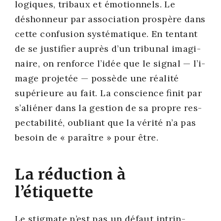
lo­giques, tri­baux et émo­tion­nels. Le
déshon­neur par asso­cia­tion pros­père dans
cette confu­sion sys­té­ma­tique. En ten­tant
de se jus­ti­fier auprès d’un tri­bu­nal ima­gi­
naire, on ren­force l’i­dée que le signal — l’i­
mage pro­je­tée — pos­sède une réa­li­té
supé­rieure au fait. La conscience finit par
s’a­lié­ner dans la ges­tion de sa propre res­
pec­ta­bi­li­té, oubliant que la véri­té n’a pas
besoin de « paraître » pour être.
La réduction à
l’étiquette
Le stig­mate n’est pas un défaut intrin­