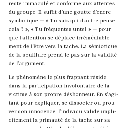
reste imma­cu­lé et conforme aux attentes
du groupe. Il suf­fit d’une goutte d’encre
sym­bo­lique — « Tu sais qui d’autre pense
cela ? », « Tu fré­quentes untel » — pour
que l’at­ten­tion se déplace irré­mé­dia­ble­
ment de l’être vers la tache. La sémio­tique
de la souillure prend le pas sur la vali­di­té
de l’ar­gu­ment.
Le phé­no­mène le plus frap­pant réside
dans la par­ti­ci­pa­tion invo­lon­taire de la
vic­time à son propre déshon­neur. En s’a­gi­
tant pour expli­quer, se dis­so­cier ou prou­
ver son inno­cence, l’in­di­vi­du valide impli­
ci­te­ment la pri­mau­té de la tache sur sa