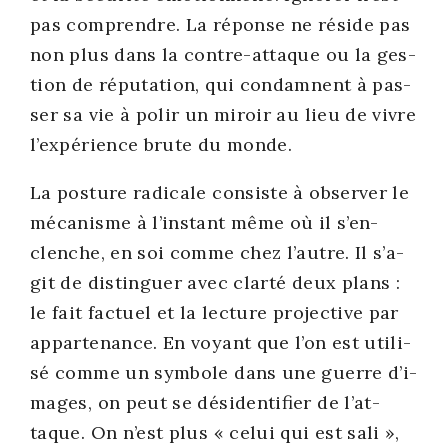
pas com­prendre. La réponse ne réside pas
non plus dans la contre-attaque ou la ges­
tion de répu­ta­tion, qui condamnent à pas­
ser sa vie à polir un miroir au lieu de vivre
l’ex­pé­rience brute du monde.
La pos­ture radi­cale consiste à obser­ver le
méca­nisme à l’ins­tant même où il s’en­
clenche, en soi comme chez l’autre. Il s’a­
git de dis­tin­guer avec clar­té deux plans :
le fait fac­tuel et la lec­ture pro­jec­tive par
appar­te­nance. En voyant que l’on est uti­li­
sé comme un sym­bole dans une guerre d’i­
mages, on peut se dési­den­ti­fier de l’at­
taque. On n’est plus « celui qui est sali »,