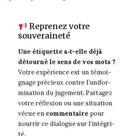
Reprenez votre
souveraineté
Une éti­quette a‑t-elle déjà
détour­né le sens de vos mots ?
Votre expé­rience est un témoi­
gnage pré­cieux contre l’u­ni­for­
mi­sa­tion du juge­ment. Par­ta­gez
votre réflexion ou une situa­tion
vécue en
com­men­taire
pour
nour­rir ce dia­logue sur l’in­té­gri­
té.