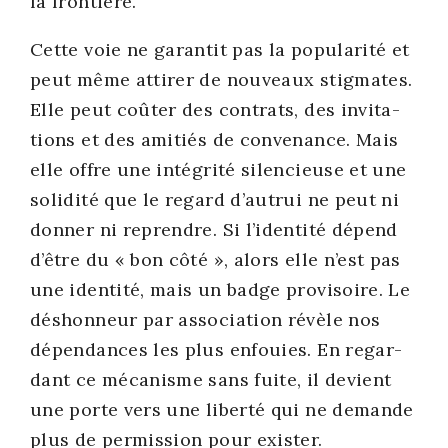
la fron­tière.
Cette voie ne garan­tit pas la popu­la­ri­té et
peut même atti­rer de nou­veaux stig­mates.
Elle peut coû­ter des contrats, des invi­ta­
tions et des ami­tiés de conve­nance. Mais
elle offre une inté­gri­té silen­cieuse et une
soli­di­té que le regard d’au­trui ne peut ni
don­ner ni reprendre. Si l’i­den­ti­té dépend
d’être du « bon côté », alors elle n’est pas
une iden­ti­té, mais un badge pro­vi­soire. Le
déshon­neur par asso­cia­tion révèle nos
dépen­dances les plus enfouies. En regar­
dant ce méca­nisme sans fuite, il devient
une porte vers une liber­té qui ne demande
plus de per­mis­sion pour exis­ter.