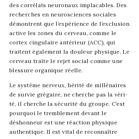
des cor­ré­lats neu­ro­naux impla­cables. Des
recherches en neu­ros­ciences sociales
démontrent que l’ex­pé­rience de l’ex­clu­sion
active les zones du cer­veau, comme le
cor­tex cin­gu­laire anté­rieur (ACC), qui
traitent éga­le­ment la dou­leur phy­sique. Le
cer­veau traite le rejet social comme une
bles­sure orga­nique réelle.
Le sys­tème ner­veux, héri­té de mil­lé­naires
de sur­vie gré­gaire, ne cherche pas la véri­
té, il cherche la sécu­ri­té du groupe. C’est
pour­quoi le trem­ble­ment devant le
déshon­neur est une réac­tion phy­sique
authen­tique. Il est vital de recon­naître