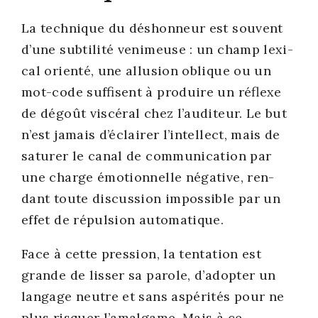
La tech­nique du déshon­neur est sou­vent
d’une sub­ti­li­té veni­meuse : un champ lexi­
cal orien­té, une allu­sion oblique ou un
mot-code suf­fisent à pro­duire un réflexe
de dégoût vis­cé­ral chez l’au­di­teur. Le but
n’est jamais d’é­clai­rer l’in­tel­lect, mais de
satu­rer le canal de com­mu­ni­ca­tion par
une charge émo­tion­nelle néga­tive, ren­
dant toute dis­cus­sion impos­sible par un
effet de répul­sion auto­ma­tique.
Face à cette pres­sion, la ten­ta­tion est
grande de lis­ser sa parole, d’a­dop­ter un
lan­gage neutre et sans aspé­ri­tés pour ne
plus ris­quer l’a­mal­game. Mais à ce