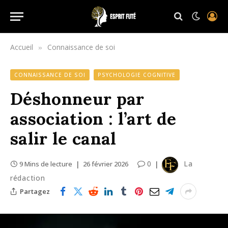
Accueil
Connaissance de soi
»
CONNAISSANCE DE SOI
PSYCHOLOGIE COGNITIVE
Déshonneur par
association : l’art de
salir le canal
0
La
9 Mins de lecture
26 février 2026
rédaction
Partagez