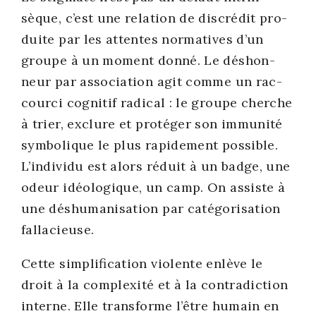
sèque, c’est une rela­tion de dis­cré­dit pro­
duite par les attentes nor­ma­tives d’un
groupe à un moment don­né. Le déshon­
neur par asso­cia­tion agit comme un rac­
cour­ci cog­ni­tif radi­cal : le groupe cherche
à trier, exclure et pro­té­ger son immu­ni­té
sym­bo­lique le plus rapi­de­ment pos­sible.
L’in­di­vi­du est alors réduit à un badge, une
odeur idéo­lo­gique, un camp. On assiste à
une déshu­ma­ni­sa­tion par caté­go­ri­sa­tion
fal­la­cieuse.
Cette sim­pli­fi­ca­tion vio­lente enlève le
droit à la com­plexi­té et à la contra­dic­tion
interne. Elle trans­forme l’être humain en