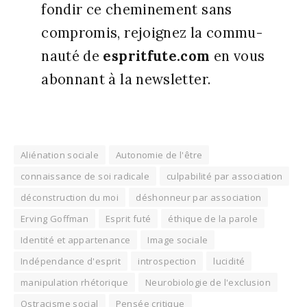
fon­dir ce che­mi­ne­ment sans
com­pro­mis, rejoi­gnez la com­mu­
nau­té de
espritfute.com
en vous
abon­nant à la news­let­ter.
Aliénation sociale
Autonomie de l'être
connaissance de soi radicale
culpabilité par association
déconstruction du moi
déshonneur par association
Erving Goffman
Esprit futé
éthique de la parole
Identité et appartenance
Image sociale
Indépendance d'esprit
introspection
lucidité
manipulation rhétorique
Neurobiologie de l'exclusion
Ostracisme social
Pensée critique