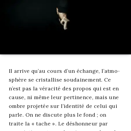
Il arrive qu’au cours d’un échange, l’at­mo­
sphère se cris­tal­lise sou­dai­ne­ment. Ce
n’est pas la véra­ci­té des pro­pos qui est en
cause, ni même leur per­ti­nence, mais une
ombre pro­je­tée sur l’i­den­ti­té de celui qui
parle. On ne dis­cute plus le fond ; on
traite la « tache ». Le déshon­neur par