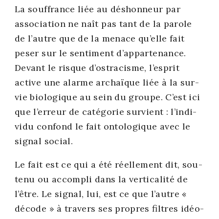
La souf­france liée au déshon­neur par
asso­cia­tion ne naît pas tant de la parole
de l’autre que de la menace qu’elle fait
peser sur le sen­ti­ment d’ap­par­te­nance.
Devant le risque d’os­tra­cisme, l’es­prit
active une alarme archaïque liée à la sur­
vie bio­lo­gique au sein du groupe. C’est ici
que l’er­reur de caté­go­rie sur­vient : l’in­di­
vi­du confond le fait onto­lo­gique avec le
signal social.
Le fait est ce qui a été réel­le­ment dit, sou­
te­nu ou accom­pli dans la ver­ti­ca­li­té de
l’être. Le signal, lui, est ce que l’autre «
décode » à tra­vers ses propres filtres idéo­