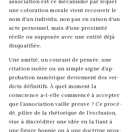
asso­cia­tion est ce méca­nisme par lequel
une colo­ra­tion morale vient recou­vrir le
nom d’un indi­vi­du, non pas en rai­son d’un
acte per­son­nel, mais d’une proxi­mi­té
réelle ou sup­po­sée avec une enti­té déjà
dis­qua­li­fiée.
Une ami­tié, un cou­rant de pen­sée, une
cita­tion iso­lée ou un simple signe d’ap­
pro­ba­tion numé­rique deviennent des ver­
dicts défi­ni­tifs. À quel moment la
conscience a‑t-elle com­men­cé à accep­ter
que l’association vaille preuve ? Ce pro­cé­
dé, pilier de la rhé­to­rique de l’ex­clu­sion,
vise à dis­cré­di­ter une idée en la liant à
une figure hon­nie ou à une doc­trine pros­