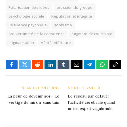
Polarisation des idées
pression du groupe
psychologie sociale
Réputation et intégrité
Résilience psychique
sophisme
Souveraineté de la conscience
stigmate de courtoisie
stigmatisation
vérité intérieure
Facebook
X
Reddit
LinkedIn
Tumblr
Email
Télégramme
WhatsApp
Copie
le
lien
ARTICLE PRÉCÉDENT
ARTICLE SUIVANT
La peur de devenir soi – Le
Le réseau par défaut :
vertige du miroir sans tain
l’activité cérébrale quand
notre esprit vagabonde