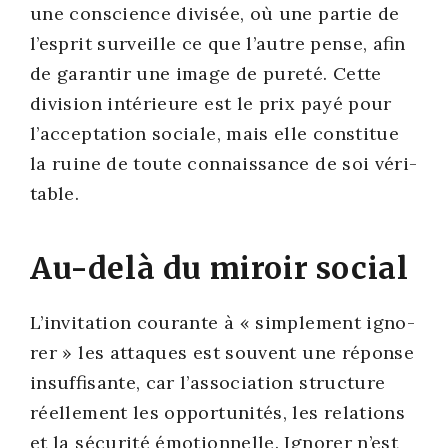
une conscience divi­sée, où une par­tie de
l’es­prit sur­veille ce que l’autre pense, afin
de garan­tir une image de pure­té. Cette
divi­sion inté­rieure est le prix payé pour
l’ac­cep­ta­tion sociale, mais elle consti­tue
la ruine de toute connais­sance de soi véri­
table.
Au-delà du miroir social
L’in­vi­ta­tion cou­rante à « sim­ple­ment igno­
rer » les attaques est sou­vent une réponse
insuf­fi­sante, car l’as­so­cia­tion struc­ture
réel­le­ment les oppor­tu­ni­tés, les rela­tions
et la sécu­ri­té émo­tion­nelle. Igno­rer n’est