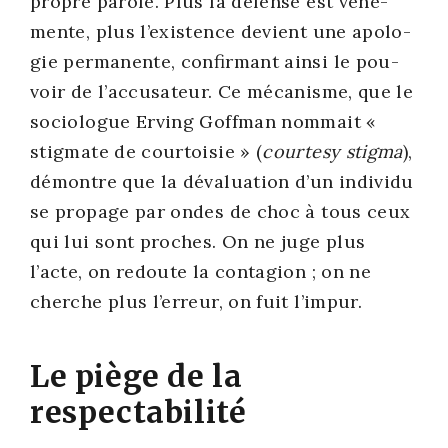
propre parole. Plus la défense est véhé­
mente, plus l’exis­tence devient une apo­lo­
gie per­ma­nente, confir­mant ain­si le pou­
voir de l’ac­cu­sa­teur. Ce méca­nisme, que le
socio­logue Erving Goff­man nom­mait «
stig­mate de cour­toi­sie » (
cour­te­sy stig­ma
),
démontre que la déva­lua­tion d’un indi­vi­du
se pro­page par ondes de choc à tous ceux
qui lui sont proches. On ne juge plus
l’acte, on redoute la conta­gion ; on ne
cherche plus l’er­reur, on fuit l’im­pur.
Le piège de la
respectabilité