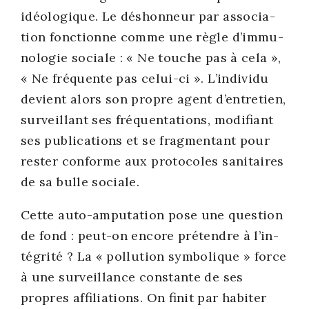
idéo­lo­gique. Le déshon­neur par asso­cia­
tion fonc­tionne comme une règle d’im­mu­
no­lo­gie sociale : « Ne touche pas à cela »,
« Ne fré­quente pas celui-ci ». L’in­di­vi­du
devient alors son propre agent d’en­tre­tien,
sur­veillant ses fré­quen­ta­tions, modi­fiant
ses publi­ca­tions et se frag­men­tant pour
res­ter conforme aux pro­to­coles sani­taires
de sa bulle sociale.
Cette auto-ampu­ta­tion pose une ques­tion
de fond : peut-on encore pré­tendre à l’in­
té­gri­té ? La « pol­lu­tion sym­bo­lique » force
à une sur­veillance constante de ses
propres affi­lia­tions. On finit par habi­ter