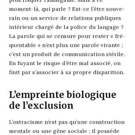
moment-là, qui parle ? Est-ce l’être sou­ve­
rain ou un ser­vice de rela­tions publiques
inté­rieur char­gé de la police du lan­gage ?
La parole qui se cen­sure pour res­ter « fré­
quen­table » n’est plus une parole vivante ;
c’est un pro­duit de com­mu­ni­ca­tion sté­rile.
En fuyant le risque d’être mal asso­cié, on
finit par s’as­so­cier à sa propre dis­pa­ri­tion.
L’empreinte biologique
de l’exclusion
L’os­tra­cisme n’est pas qu’une construc­tion
men­tale ou une gêne sociale ; il pos­sède