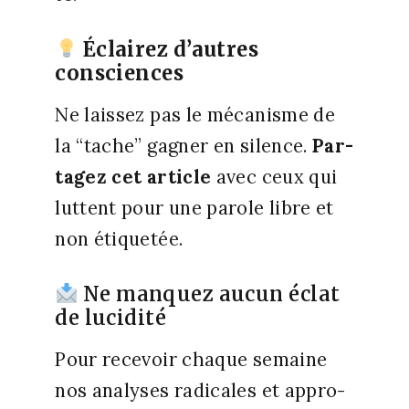
Éclairez d’autres
consciences
Ne lais­sez pas le méca­nisme de
la “tache” gagner en silence.
Par­
ta­gez cet article
avec ceux qui
luttent pour une parole libre et
non éti­que­tée.
Ne manquez aucun éclat
de lucidité
Pour rece­voir chaque semaine
nos ana­lyses radi­cales et appro­