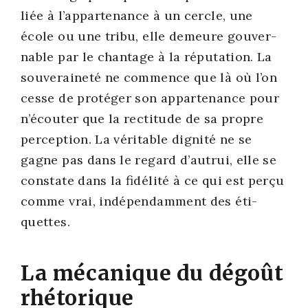
liée à l’ap­par­te­nance à un cercle, une
école ou une tri­bu, elle demeure gou­ver­
nable par le chan­tage à la répu­ta­tion. La
sou­ve­rai­ne­té ne com­mence que là où l’on
cesse de pro­té­ger son appar­te­nance pour
n’é­cou­ter que la rec­ti­tude de sa propre
per­cep­tion. La véri­table digni­té ne se
gagne pas dans le regard d’au­trui, elle se
constate dans la fidé­li­té à ce qui est per­çu
comme vrai, indé­pen­dam­ment des éti­
quettes.
La mécanique du dégoût
rhétorique