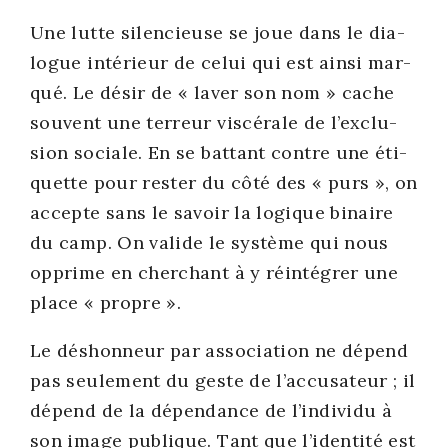
Une lutte silen­cieuse se joue dans le dia­
logue inté­rieur de celui qui est ain­si mar­
qué. Le désir de « laver son nom » cache
sou­vent une ter­reur vis­cé­rale de l’ex­clu­
sion sociale. En se bat­tant contre une éti­
quette pour res­ter du côté des « purs », on
accepte sans le savoir la logique binaire
du camp. On valide le sys­tème qui nous
opprime en cher­chant à y réin­té­grer une
place « propre ».
Le déshon­neur par asso­cia­tion ne dépend
pas seule­ment du geste de l’ac­cu­sa­teur ; il
dépend de la dépen­dance de l’in­di­vi­du à
son image publique. Tant que l’i­den­ti­té est