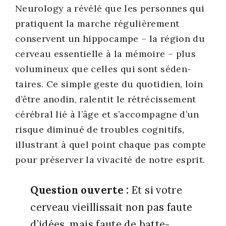
Neu­ro­lo­gy a révé­lé que les per­sonnes qui
pra­tiquent la marche régu­liè­re­ment
conservent un hip­po­campe – la région du
cer­veau essen­tielle à la mémoire – plus
volu­mi­neux que celles qui sont séden­
taires. Ce simple geste du quo­ti­dien, loin
d’être ano­din, ralen­tit le rétré­cis­se­ment
céré­bral lié à l’âge et s’accompagne d’un
risque dimi­nué de troubles cog­ni­tifs,
illus­trant à quel point chaque pas compte
pour pré­ser­ver la viva­ci­té de notre esprit.
Ques­tion ouverte :
Et si votre
cer­veau vieillis­sait non pas faute
d’idées, mais faute de bat­te­