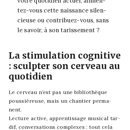
votre quo­ti­dien actuel, ali­men­
tez-vous cette nais­sance silen­
cieuse ou contri­buez-vous, sans
le savoir, à son taris­se­ment ?
La stimulation cognitive
: sculpter son cerveau au
quotidien
Le cer­veau n’est pas une biblio­thèque
pous­sié­reuse, mais un chan­tier per­ma­
nent.
Lec­ture active, appren­tis­sage musi­cal tar­
dif, conver­sa­tions com­plexes : tout cela