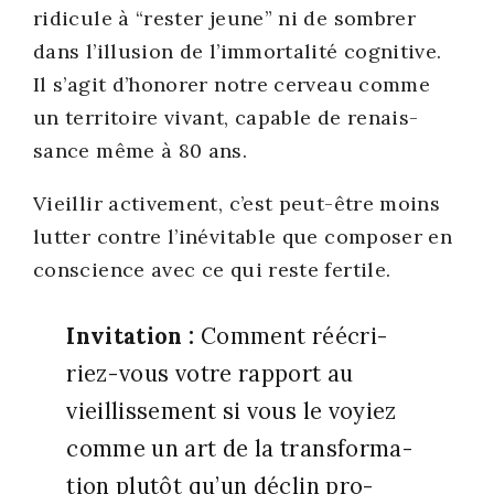
ridi­cule à “res­ter jeune” ni de som­brer
dans l’illu­sion de l’im­mor­ta­li­té cog­ni­tive.
Il s’a­git d’honorer notre cer­veau comme
un ter­ri­toire vivant, capable de renais­
sance même à 80 ans.
Vieillir acti­ve­ment, c’est peut-être moins
lut­ter contre l’inévitable que com­po­ser en
conscience avec ce qui reste fer­tile.
Invi­ta­tion :
Com­ment réécri­
riez-vous votre rap­port au
vieillis­se­ment si vous le voyiez
comme un art de la trans­for­ma­
tion plu­tôt qu’un déclin pro­