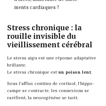
ments car­diaques ?
Stress chronique : la
rouille invisible du
vieillissement cérébral
Le stress aigu est une réponse adap­ta­tive
brillante.
Le stress chro­nique est
un poi­son lent
.
Sous l’afflux conti­nu de cor­ti­sol, l’hip­po­
campe se contracte, les connexions se
raré­fient, la neu­ro­gé­nèse se tarit.