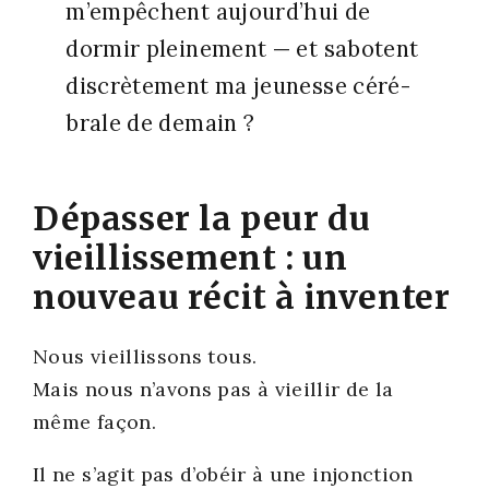
m’empêchent aujourd’­hui de
dor­mir plei­ne­ment — et sabotent
dis­crè­te­ment ma jeu­nesse céré­
brale de demain ?
Dépasser la peur du
vieillissement : un
nouveau récit à inventer
Nous vieillis­sons tous.
Mais nous n’avons pas à vieillir de la
même façon.
Il ne s’a­git pas d’o­béir à une injonc­tion