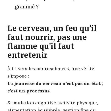
gram­mé ?
Le cerveau, un feu qu’il
faut nourrir, pas une
flamme qu’il faut
entretenir
À tra­vers les neu­ros­ciences, une véri­té
s’impose :
La jeu­nesse du cer­veau n’est pas un état ;
c’est un pro­ces­sus.
Sti­mu­la­tion cog­ni­tive, acti­vi­té phy­sique,
ali­men­ta­tion équi­li­brée, ges­tion fine du