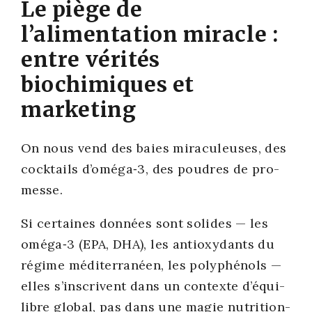
Le piège de
l’alimentation miracle :
entre vérités
biochimiques et
marketing
On nous vend des baies mira­cu­leuses, des
cock­tails d’oméga‑3, des poudres de pro­
messe.
Si cer­taines don­nées sont solides — les
oméga‑3 (EPA, DHA), les anti­oxy­dants du
régime médi­ter­ra­néen, les poly­phé­nols —
elles s’inscrivent dans un contexte d’é­qui­
libre glo­bal, pas dans une magie nutri­tion­