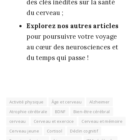
des clés inédites sur la san­té
du cer­veau ;
Explo­rez nos autres articles
pour pour­suivre votre voyage
au cœur des neu­ros­ciences et
du temps qui passe !
Activité physique
Âge et cerveau
Alzheimer
Atrophie cérébrale
BDNF
Bien-être cérébral
cerveau
Cerveau et exercice
Cerveau et mémoire
Cerveau jeune
Cortisol
Déclin cognitif