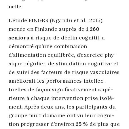
nelle.
L’étude FINGER (Ngan­du et al., 2015),
menée en Fin­lande auprès de
1 260
seniors
à risque de déclin cog­ni­tif, a
démon­tré qu’une com­bi­nai­son
d’alimentation équi­li­brée, d’exercice phy­
sique régu­lier, de sti­mu­la­tion cog­ni­tive et
de sui­vi des fac­teurs de risque vas­cu­laires
amé­lio­rait les per­for­mances intel­lec­
tuelles de façon signi­fi­ca­ti­ve­ment supé­
rieure à chaque inter­ven­tion prise iso­lé­
ment. Après deux ans, les par­ti­ci­pants du
groupe mul­ti­do­maine ont vu leur cog­ni­
tion pro­gres­ser d’environ
25 %
de plus que