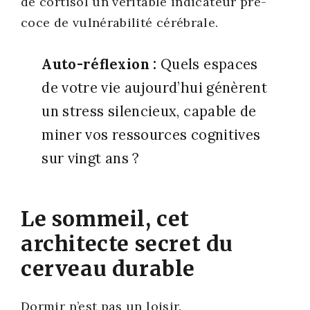
de cor­ti­sol un véri­table indi­ca­teur pré­
coce de vul­né­ra­bi­li­té céré­brale.
Auto-réflexion :
Quels espaces
de votre vie aujourd’­hui génèrent
un stress silen­cieux, capable de
miner vos res­sources cog­ni­tives
sur vingt ans ?
Le sommeil, cet
architecte secret du
cerveau durable
Dor­mir n’est pas un loi­sir.