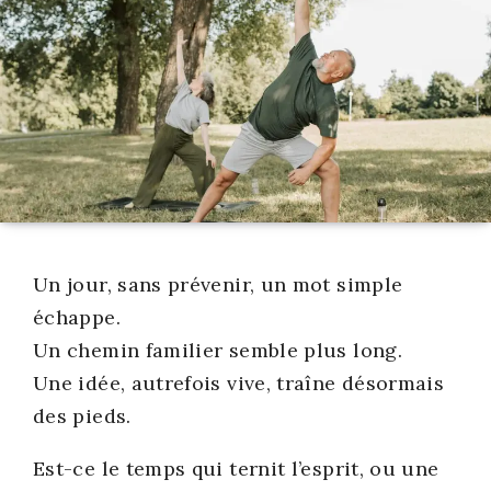
Un jour, sans pré­ve­nir, un mot simple
échappe.
Un che­min fami­lier semble plus long.
Une idée, autre­fois vive, traîne désor­mais
des pieds.
Est-ce le temps qui ter­nit l’es­prit, ou une