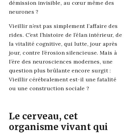
démis­sion invi­sible, au cœur même des
neu­rones ?
Vieillir n’est pas sim­ple­ment l’af­faire des
rides. C’est l’histoire de l’é­lan inté­rieur, de
la vita­li­té cog­ni­tive, qui lutte, jour après
jour, contre l’érosion silen­cieuse. Mais à
l’ère des neu­ros­ciences modernes, une
ques­tion plus brû­lante encore sur­git :
Vieillir céré­bra­le­ment est-il une fata­li­té
ou une construc­tion sociale ?
Le cerveau, cet
organisme vivant qui