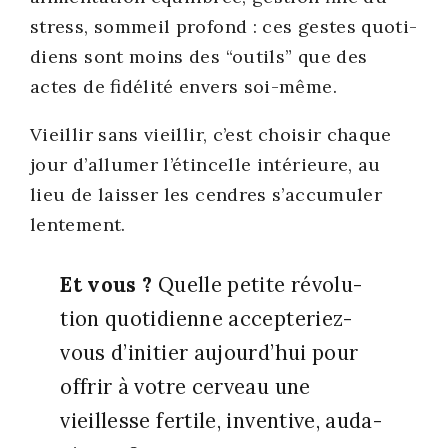
stress, som­meil pro­fond : ces gestes quo­ti­
diens sont moins des “outils” que des
actes de fidé­li­té envers soi-même.
Vieillir sans vieillir, c’est choi­sir chaque
jour d’allumer l’étincelle inté­rieure, au
lieu de lais­ser les cendres s’ac­cu­mu­ler
len­te­ment.
Et vous ?
Quelle petite révo­lu­
tion quo­ti­dienne accep­te­riez-
vous d’i­ni­tier aujourd’­hui pour
offrir à votre cer­veau une
vieillesse fer­tile, inven­tive, auda­