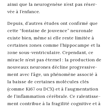
ain­si que la neu­ro­ge­nèse n’est pas réser­
vée à l’enfance.
Depuis, d’autres études ont confir­mé que
cette “fon­taine de jou­vence” neu­ro­nale
existe bien, même si elle reste limi­tée à
cer­taines zones comme l’hippocampe et la
zone sous-ven­tri­cu­laire
.
Cepen­dant, ce
miracle n’est pas éter­nel : la pro­duc­tion de
nou­veaux neu­rones décline pro­gres­si­ve­
ment avec l’âge, un phé­no­mène asso­cié à
la baisse de cer­taines molé­cules clés
(comme Ki67 ou DCX) et à l’augmentation
de l’inflammation céré­brale
.
Ce ralen­tis­se­
ment contri­bue à la fra­gi­li­té cog­ni­tive et à