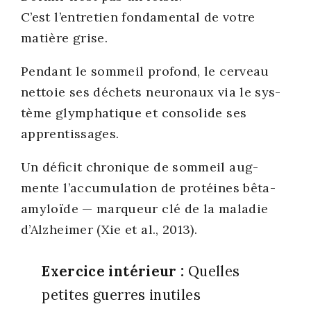
C’est l’entretien fon­da­men­tal de votre
matière grise.
Pen­dant le som­meil pro­fond, le cer­veau
net­toie ses déchets neu­ro­naux via le sys­
tème glym­pha­tique et conso­lide ses
appren­tis­sages.
Un défi­cit chro­nique de som­meil aug­
mente l’ac­cu­mu­la­tion de pro­téines bêta-
amy­loïde — mar­queur clé de la mala­die
d’Alz­hei­mer (Xie et al., 2013).
Exer­cice inté­rieur :
Quelles
petites guerres inutiles