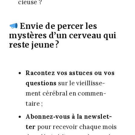
cieuse ?
Envie de percer les
mystères d’un cerveau qui
reste jeune ?
Racon­tez
vos astuces ou vos
ques­tions
sur le vieillis­se­
ment céré­bral en com­men­
taire ;
Abonnez‑vous
à la news­let­
ter
pour rece­voir chaque mois