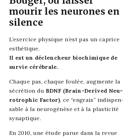
Bouger, ou laisser
mourir les neurones en
silence
L’exercice phy­sique n’est pas un caprice
esthé­tique.
Il est un déclen­cheur bio­chi­mique de
sur­vie céré­brale.
Chaque pas, chaque fou­lée, aug­mente la
sécré­tion du
BDNF (Brain-Deri­ved Neu­
ro­tro­phic Fac­tor)
, ce “engrais” indis­pen­
sable à la neu­ro­gé­nèse et à la plas­ti­ci­té
synap­tique.
En 2010, une étude parue dans la revue