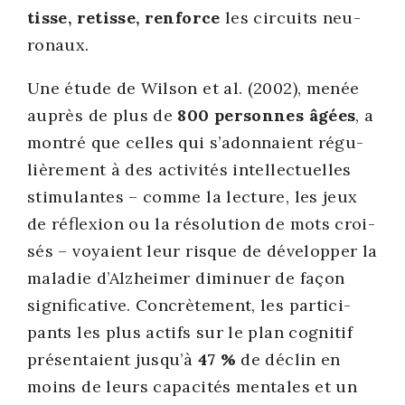
tisse, retisse, ren­force
les cir­cuits neu­
ro­naux.
Une étude de Wil­son et al. (2002), menée
auprès de plus de
800
per­sonnes âgées
, a
mon­tré que celles qui s’adonnaient régu­
liè­re­ment à des acti­vi­tés intel­lec­tuelles
sti­mu­lantes – comme la lec­ture, les jeux
de réflexion ou la réso­lu­tion de mots croi­
sés – voyaient leur risque de déve­lop­per la
mala­die d’Alzheimer dimi­nuer de façon
signi­fi­ca­tive. Concrè­te­ment, les par­ti­ci­
pants les plus actifs sur le plan cog­ni­tif
pré­sen­taient jusqu’à
47 %
de déclin en
moins de leurs capa­ci­tés men­tales et un