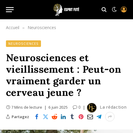
Accueil
Neurosciences
»
NEUROSCIENCES
Neurosciences et
vieillissement : Peut-on
vraiment garder un
cerveau jeune ?
0
La rédaction
7 Mins de lecture
6 juin 2025
Partagez