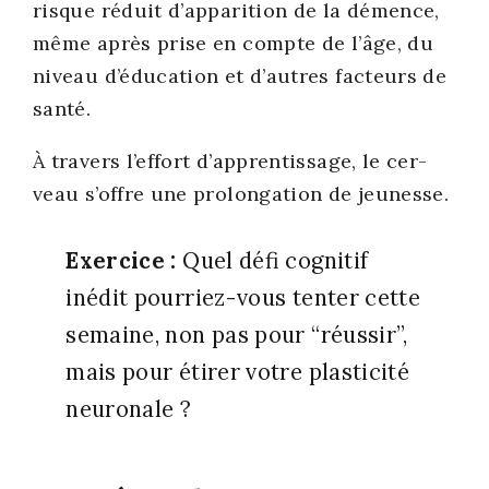
risque réduit d’apparition de la démence,
même après prise en compte de l’âge, du
niveau d’éducation et d’autres fac­teurs de
san­té.
À tra­vers l’ef­fort d’ap­pren­tis­sage, le cer­
veau s’offre une pro­lon­ga­tion de jeu­nesse.
Exer­cice :
Quel défi cog­ni­tif
inédit pour­riez-vous ten­ter cette
semaine, non pas pour “réus­sir”,
mais pour éti­rer votre plas­ti­ci­té
neu­ro­nale ?