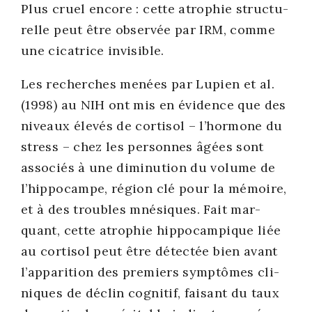
Plus cruel encore : cette atro­phie struc­tu­
relle peut être obser­vée par IRM, comme
une cica­trice invi­sible.
Les recherches menées par Lupien et al.
(1998) au NIH ont mis en évi­dence que des
niveaux éle­vés de cor­ti­sol – l’hormone du
stress – chez les per­sonnes âgées sont
asso­ciés à une dimi­nu­tion du volume de
l’hippocampe, région clé pour la mémoire,
et à des troubles mné­siques. Fait mar­
quant, cette atro­phie hip­po­cam­pique liée
au cor­ti­sol peut être détec­tée bien avant
l’apparition des pre­miers symp­tômes cli­
niques de déclin cog­ni­tif, fai­sant du taux