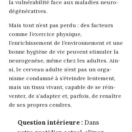
la vul­né­ra­bi­li­té face aux mala­dies neu­ro­
dé­gé­né­ra­tives.
Mais tout n’est pas per­du : des fac­teurs
comme l’exercice phy­sique,
l’enrichissement de l’environnement et une
bonne hygiène de vie peuvent sti­mu­ler la
neu­ro­ge­nèse, même chez les adultes
.
Ain­
si, le cer­veau adulte n’est pas un orga­
nisme condam­né à s’éteindre len­te­ment,
mais un tis­su vivant, capable de se réin­
ven­ter, de s’adapter et, par­fois, de renaître
de ses propres cendres.
Ques­tion inté­rieure :
Dans