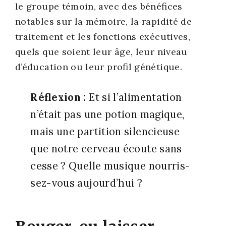
le groupe témoin, avec des béné­fices
notables sur la mémoire, la rapi­di­té de
trai­te­ment et les fonc­tions exé­cu­tives,
quels que soient leur âge, leur niveau
d’éducation ou leur pro­fil géné­tique.
Réflexion :
Et si l’alimentation
n’é­tait pas une potion magique,
mais une par­ti­tion silen­cieuse
que notre cer­veau écoute sans
cesse ? Quelle musique nour­ris­
sez-vous aujourd’hui ?