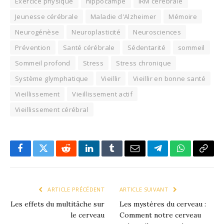
Exercice physique
hippocampe
IRM cérébrale
Jeunesse cérébrale
Maladie d'Alzheimer
Mémoire
Neurogénèse
Neuroplasticité
Neurosciences
Prévention
Santé cérébrale
Sédentarité
sommeil
Sommeil profond
Stress
Stress chronique
Système glymphatique
Vieillir
Vieillir en bonne santé
Vieillissement
Vieillissement actif
Vieillissement cérébral
Facebook
X
Reddit
LinkedIn
Tumblr
Email
Télégramme
WhatsApp
Copie
le
lien
ARTICLE PRÉCÉDENT
ARTICLE SUIVANT
Les effets du multitâche sur
Les mystères du cerveau :
le cerveau
Comment notre cerveau