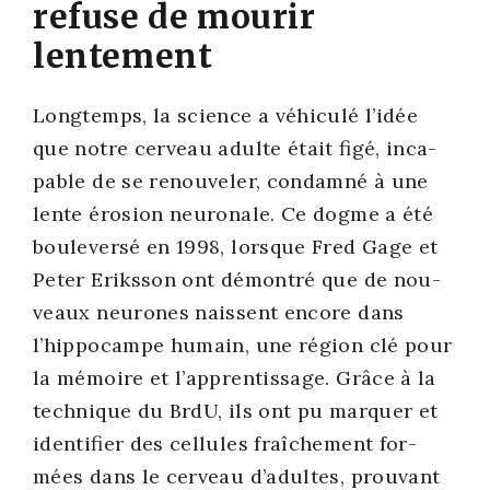
refuse de mourir
lentement
Long­temps, la science a véhi­cu­lé l’idée
que notre cer­veau adulte était figé, inca­
pable de se renou­ve­ler, condam­né à une
lente éro­sion neu­ro­nale. Ce dogme a été
bou­le­ver­sé en 1998, lorsque Fred Gage et
Peter Eriks­son ont démon­tré que de nou­
veaux neu­rones naissent encore dans
l’hippocampe humain, une région clé pour
la mémoire et l’apprentissage
.
Grâce à la
tech­nique du BrdU, ils ont pu mar­quer et
iden­ti­fier des cel­lules fraî­che­ment for­
mées dans le cer­veau d’adultes, prou­vant