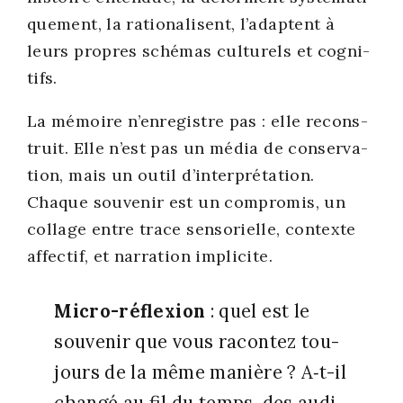
que­ment, la ratio­na­lisent, l’adaptent à
leurs propres sché­mas cultu­rels et cog­ni­
tifs.
La mémoire n’enregistre pas : elle recons­
truit. Elle n’est pas un média de conser­va­
tion, mais un outil d’interprétation.
Chaque sou­ve­nir est un com­pro­mis, un
col­lage entre trace sen­so­rielle, contexte
affec­tif, et nar­ra­tion impli­cite.
Micro-réflexion
: quel est le
sou­ve­nir que vous racon­tez tou­
jours de la même manière ? A‑t-il
chan­gé au fil du temps, des audi­