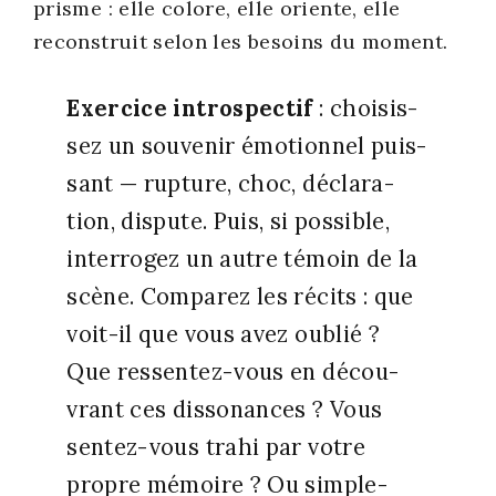
prisme : elle colore, elle oriente, elle
recons­truit selon les besoins du moment.
Exer­cice intros­pec­tif
: choi­sis­
sez un sou­ve­nir émo­tion­nel puis­
sant — rup­ture, choc, décla­ra­
tion, dis­pute. Puis, si pos­sible,
inter­ro­gez un autre témoin de la
scène. Com­pa­rez les récits : que
voit-il que vous avez oublié ?
Que res­sen­tez-vous en décou­
vrant ces dis­so­nances ? Vous
sen­tez-vous tra­hi par votre
propre mémoire ? Ou sim­ple­