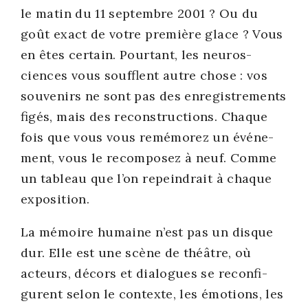
le matin du 11 sep­tembre 2001 ? Ou du
goût exact de votre pre­mière glace ? Vous
en êtes cer­tain. Pour­tant, les neu­ros­
ciences vous soufflent autre chose : vos
sou­ve­nirs ne sont pas des enre­gis­tre­ments
figés, mais des recons­truc­tions. Chaque
fois que vous vous remé­mo­rez un évé­ne­
ment, vous le recom­po­sez à neuf. Comme
un tableau que l’on repein­drait à chaque
expo­si­tion.
La mémoire humaine n’est pas un disque
dur. Elle est une scène de théâtre, où
acteurs, décors et dia­logues se recon­fi­
gurent selon le contexte, les émo­tions, les