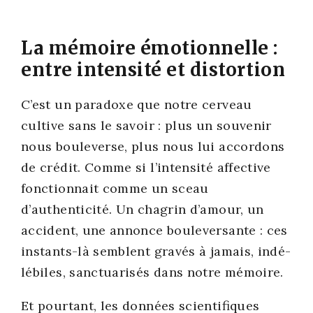
La mémoire émotionnelle :
entre intensité et distortion
C’est un para­doxe que notre cer­veau
cultive sans le savoir : plus un sou­ve­nir
nous bou­le­verse, plus nous lui accor­dons
de cré­dit. Comme si l’intensité affec­tive
fonc­tion­nait comme un sceau
d’authenticité. Un cha­grin d’amour, un
acci­dent, une annonce bou­le­ver­sante : ces
ins­tants-là semblent gra­vés à jamais, indé­
lé­biles, sanc­tua­ri­sés dans notre mémoire.
Et pour­tant, les don­nées scien­ti­fiques