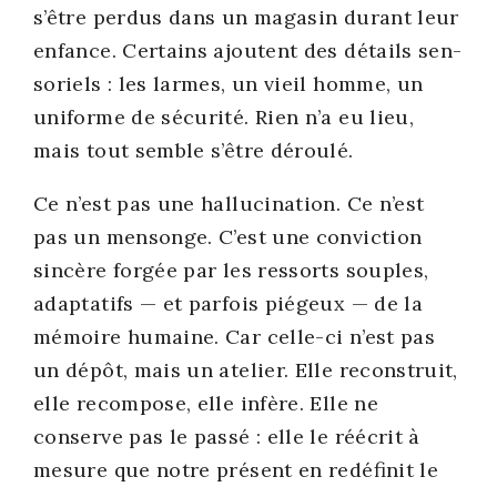
s’être per­dus dans un maga­sin durant leur
enfance. Cer­tains ajoutent des détails sen­
so­riels : les larmes, un vieil homme, un
uni­forme de sécu­ri­té. Rien n’a eu lieu,
mais tout semble s’être dérou­lé.
Ce n’est pas une hal­lu­ci­na­tion. Ce n’est
pas un men­songe. C’est une convic­tion
sin­cère for­gée par les res­sorts souples,
adap­ta­tifs — et par­fois pié­geux — de la
mémoire humaine. Car celle-ci n’est pas
un dépôt, mais un ate­lier. Elle recons­truit,
elle recom­pose, elle infère. Elle ne
conserve pas le pas­sé : elle le réécrit à
mesure que notre pré­sent en redé­fi­nit le