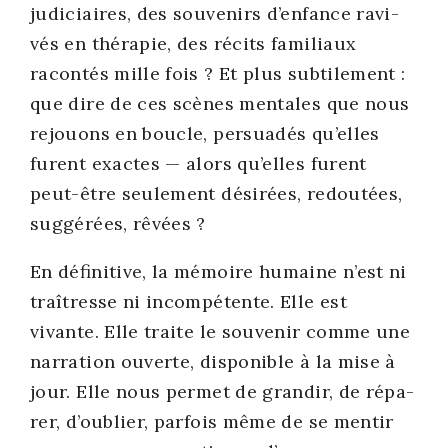
judi­ciaires, des sou­ve­nirs d’enfance ravi­
vés en thé­ra­pie, des récits fami­liaux
racon­tés mille fois ? Et plus sub­ti­le­ment :
que dire de ces scènes men­tales que nous
rejouons en boucle, per­sua­dés qu’elles
furent exactes — alors qu’elles furent
peut-être seule­ment dési­rées, redou­tées,
sug­gé­rées, rêvées ?
En défi­ni­tive, la mémoire humaine n’est ni
traî­tresse ni incom­pé­tente. Elle est
vivante. Elle traite le sou­ve­nir comme une
nar­ra­tion ouverte, dis­po­nible à la mise à
jour. Elle nous per­met de gran­dir, de répa­
rer, d’oublier, par­fois même de se men­tir