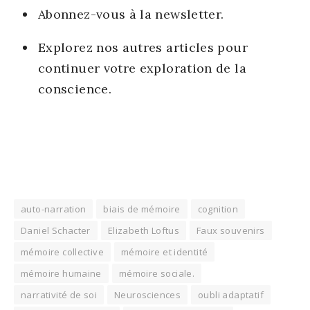
Abon­nez-vous à la news­let­ter.
Explo­rez nos autres articles pour
conti­nuer votre explo­ra­tion de la
conscience.
auto-narration
biais de mémoire
cognition
Daniel Schacter
Elizabeth Loftus
Faux souvenirs
mémoire collective
mémoire et identité
mémoire humaine
mémoire sociale.
narrativité de soi
Neurosciences
oubli adaptatif