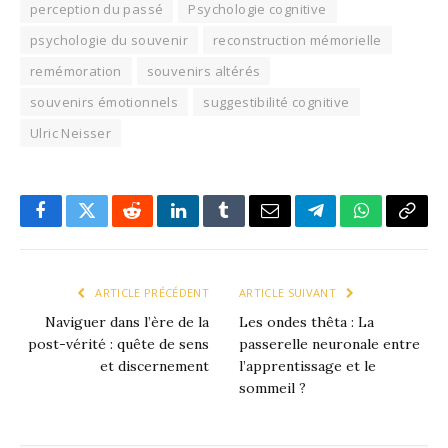
perception du passé
Psychologie cognitive
psychologie du souvenir
reconstruction mémorielle
remémoration
souvenirs altérés
souvenirs émotionnels
suggestibilité cognitive
Ulric Neisser
Facebook
X
Reddit
LinkedIn
Tumblr
Email
Télégramme
WhatsApp
Copie
le
lien
ARTICLE PRÉCÉDENT
ARTICLE SUIVANT
Naviguer dans l’ère de la
Les ondes thêta : La
post-vérité : quête de sens
passerelle neuronale entre
et discernement
l’apprentissage et le
sommeil ?