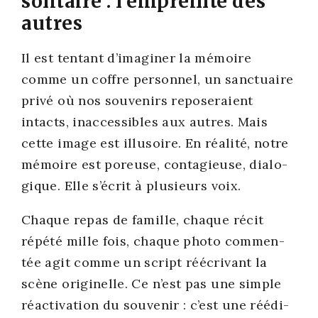
solitaire : l’empreinte des
autres
Il est ten­tant d’imaginer la mémoire
comme un coffre per­son­nel, un sanc­tuaire
pri­vé où nos sou­ve­nirs repo­se­raient
intacts, inac­ces­sibles aux autres. Mais
cette image est illu­soire. En réa­li­té, notre
mémoire est poreuse, conta­gieuse, dia­lo­
gique. Elle s’écrit à plu­sieurs voix.
Chaque repas de famille, chaque récit
répé­té mille fois, chaque pho­to com­men­
tée agit comme un script réécri­vant la
scène ori­gi­nelle. Ce n’est pas une simple
réac­ti­va­tion du sou­ve­nir : c’est une réédi­