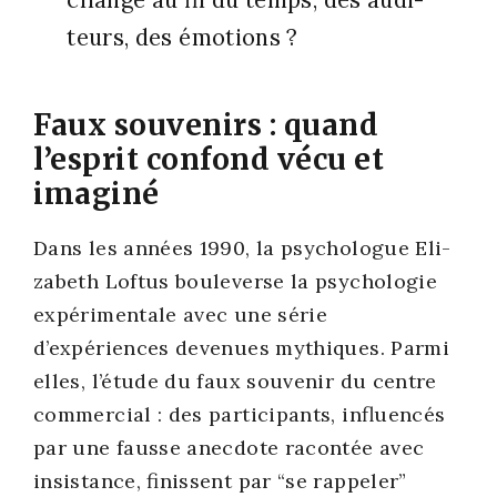
teurs, des émo­tions ?
Faux souvenirs : quand
l’esprit confond vécu et
imaginé
Dans les années 1990, la psy­cho­logue Eli­
za­beth Lof­tus bou­le­verse la psy­cho­lo­gie
expé­ri­men­tale avec une série
d’expériences deve­nues mythiques. Par­mi
elles, l’étude du faux sou­ve­nir du centre
com­mer­cial : des par­ti­ci­pants, influen­cés
par une fausse anec­dote racon­tée avec
insis­tance, finissent par “se rap­pe­ler”