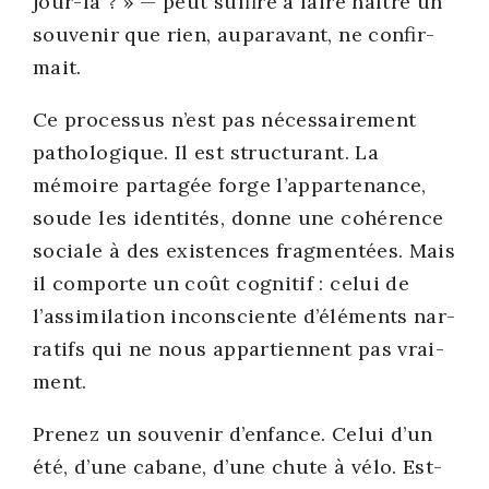
jour-là ? » — peut suf­fire à faire naître un
sou­ve­nir que rien, aupa­ra­vant, ne confir­
mait.
Ce pro­ces­sus n’est pas néces­sai­re­ment
patho­lo­gique. Il est struc­tu­rant. La
mémoire par­ta­gée forge l’appartenance,
soude les iden­ti­tés, donne une cohé­rence
sociale à des exis­tences frag­men­tées. Mais
il com­porte un coût cog­ni­tif : celui de
l’assimilation incons­ciente d’éléments nar­
ra­tifs qui ne nous appar­tiennent pas vrai­
ment.
Pre­nez un sou­ve­nir d’enfance. Celui d’un
été, d’une cabane, d’une chute à vélo. Est-