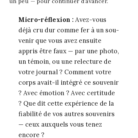
un peu — pour conti­nuer d’a­van­cer.
Micro-réflexion :
Avez-vous
déjà cru dur comme fer à un sou­
ve­nir que vous avez ensuite
appris être faux — par une pho­to,
un témoin, ou une relec­ture de
votre jour­nal ? Com­ment votre
corps avait-il inté­gré ce sou­ve­nir
? Avec émo­tion ? Avec cer­ti­tude
? Que dit cette expé­rience de la
fia­bi­li­té de vos autres sou­ve­nirs
— ceux aux­quels vous tenez
encore ?