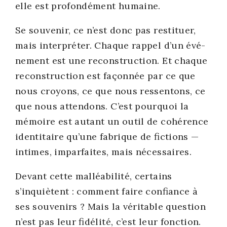
elle est pro­fon­dé­ment humaine.
Se sou­ve­nir, ce n’est donc pas res­ti­tuer,
mais inter­pré­ter. Chaque rap­pel d’un évé­
ne­ment est une recons­truc­tion. Et chaque
recons­truc­tion est façon­née par ce que
nous croyons, ce que nous res­sen­tons, ce
que nous atten­dons. C’est pour­quoi la
mémoire est autant un outil de cohé­rence
iden­ti­taire qu’une fabrique de fic­tions —
intimes, impar­faites, mais néces­saires.
Devant cette mal­léa­bi­li­té, cer­tains
s’inquiètent : com­ment faire confiance à
ses sou­ve­nirs ? Mais la véri­table ques­tion
n’est pas leur fidé­li­té, c’est leur fonc­tion.