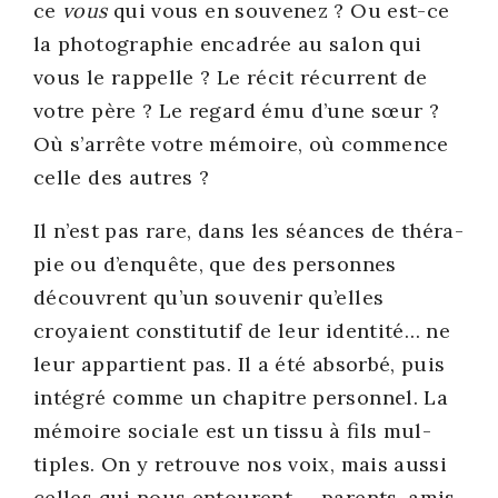
ce
vous
qui vous en sou­ve­nez ? Ou est-ce
la pho­to­gra­phie enca­drée au salon qui
vous le rap­pelle ? Le récit récur­rent de
votre père ? Le regard ému d’une sœur ?
Où s’arrête votre mémoire, où com­mence
celle des autres ?
Il n’est pas rare, dans les séances de thé­ra­
pie ou d’enquête, que des per­sonnes
découvrent qu’un sou­ve­nir qu’elles
croyaient consti­tu­tif de leur iden­ti­té… ne
leur appar­tient pas. Il a été absor­bé, puis
inté­gré comme un cha­pitre per­son­nel. La
mémoire sociale est un tis­su à fils mul­
tiples. On y retrouve nos voix, mais aus­si
celles qui nous entourent — parents, amis,