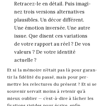
Retra­cez-le en détail. Puis ima­gi­
nez trois ver­sions alter­na­tives
plau­sibles. Un décor dif­fé­rent.
Une émo­tion inver­sée. Une autre
issue. Que disent ces varia­tions
de votre rap­port au réel ? De vos
valeurs ? De votre iden­ti­té
actuelle ?
Et si la mémoire n’était pas là pour garan­
tir la fidé­li­té du pas­sé, mais pour per­
mettre les relec­tures du pré­sent ? Et si se
sou­ve­nir ser­vait moins à rete­nir qu’à
mieux oublier — c’est-à-dire à lâcher les
fixa­tions rigides pour écrire, enfin,