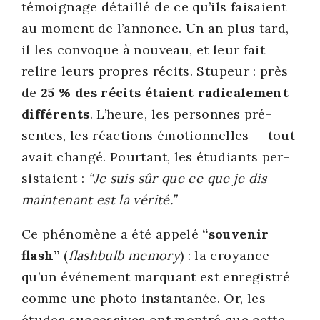
témoi­gnage détaillé de ce qu’ils fai­saient
au moment de l’annonce. Un an plus tard,
il les convoque à nou­veau, et leur fait
relire leurs propres récits. Stu­peur : près
de
25 % des récits étaient radi­ca­le­ment
dif­fé­rents
. L’heure, les per­sonnes pré­
sentes, les réac­tions émo­tion­nelles — tout
avait chan­gé. Pour­tant, les étu­diants per­
sis­taient :
“Je suis sûr que ce que je dis
main­te­nant est la véri­té.”
Ce phé­no­mène a été appe­lé
“sou­ve­nir
flash”
(
fla­sh­bulb memo­ry
) : la croyance
qu’un évé­ne­ment mar­quant est enre­gis­tré
comme une pho­to ins­tan­ta­née. Or, les
études suc­ces­sives ont mon­tré que cette