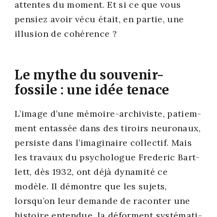
attentes du moment. Et si ce que vous
pen­siez avoir vécu était, en par­tie, une
illu­sion de cohé­rence ?
Le mythe du souvenir-
fossile : une idée tenace
L’image d’une mémoire-archi­viste, patiem­
ment entas­sée dans des tiroirs neu­ro­naux,
per­siste dans l’imaginaire col­lec­tif. Mais
les tra­vaux du psy­cho­logue Fre­de­ric Bart­
lett, dès 1932, ont déjà dyna­mi­té ce
modèle. Il démontre que les sujets,
lorsqu’on leur demande de racon­ter une
his­toire enten­due, la déforment sys­té­ma­ti­