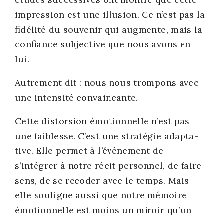
impres­sion est une illu­sion. Ce n’est pas la
fidé­li­té du sou­ve­nir qui aug­mente, mais la
confiance sub­jec­tive que nous avons en
lui.
Autre­ment dit : nous nous trom­pons avec
une inten­si­té convain­cante.
Cette dis­tor­sion émo­tion­nelle n’est pas
une fai­blesse. C’est une stra­té­gie adap­ta­
tive. Elle per­met à l’événement de
s’intégrer à notre récit per­son­nel, de faire
sens, de se reco­der avec le temps. Mais
elle sou­ligne aus­si que notre mémoire
émo­tion­nelle est moins un miroir qu’un