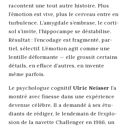
racontent une tout autre his­toire. Plus
l’émotion est vive, plus le cer­veau entre en
tur­bu­lence. L’amygdale s’embrase, le cor­ti­
sol s’invite, l’hippocampe se désta­bi­lise.
Résul­tat : l’encodage est frag­men­té, par­
tiel, sélec­tif. L’émotion agit comme une
len­tille défor­mante — elle gros­sit cer­tains
détails, en efface d’autres, en invente
même par­fois.
Le psy­cho­logue cog­ni­tif
Ulric Neis­ser
l’a
mon­tré avec finesse dans une expé­rience
deve­nue célèbre. Il a deman­dé à ses étu­
diants de rédi­ger, le len­de­main de l’ex­plo­
sion de la navette Chal­len­ger en 1986, un