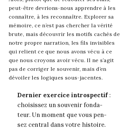
peut-être devrions-nous apprendre à les
connaître, à les recon­naître. Explo­rer sa
mémoire, ce n’est pas cher­cher la véri­té
brute, mais décou­vrir les motifs cachés de
notre propre nar­ra­tion, les fils invi­sibles
qui relient ce que nous avons vécu à ce
que nous croyons avoir vécu. Il ne s’agit
pas de cor­ri­ger le sou­ve­nir, mais d’en
dévoi­ler les logiques sous-jacentes.
Der­nier exer­cice intros­pec­tif
:
choi­sis­sez un sou­ve­nir fon­da­
teur. Un moment que vous pen­
sez cen­tral dans votre his­toire.