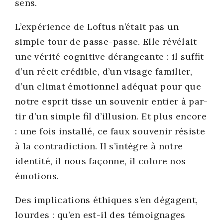
sens.
L’expérience de Lof­tus n’était pas un
simple tour de passe-passe. Elle révé­lait
une véri­té cog­ni­tive déran­geante : il suf­fit
d’un récit cré­dible, d’un visage fami­lier,
d’un cli­mat émo­tion­nel adé­quat pour que
notre esprit tisse un sou­ve­nir entier à par­
tir d’un simple fil d’illusion. Et plus encore
: une fois ins­tal­lé, ce faux sou­ve­nir résiste
à la contra­dic­tion. Il s’intègre à notre
iden­ti­té, il nous façonne, il colore nos
émo­tions.
Des impli­ca­tions éthiques s’en dégagent,
lourdes : qu’en est-il des témoi­gnages