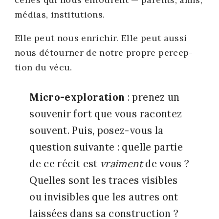
médias, ins­ti­tu­tions.
Elle peut nous enri­chir. Elle peut aus­si
nous détour­ner de notre propre per­cep­
tion du vécu.
Micro-explo­ra­tion
: pre­nez un
sou­ve­nir fort que vous racon­tez
sou­vent. Puis, posez-vous la
ques­tion sui­vante : quelle par­tie
de ce récit est
vrai­ment
de vous ?
Quelles sont les traces visibles
ou invi­sibles que les autres ont
lais­sées dans sa construc­tion ?