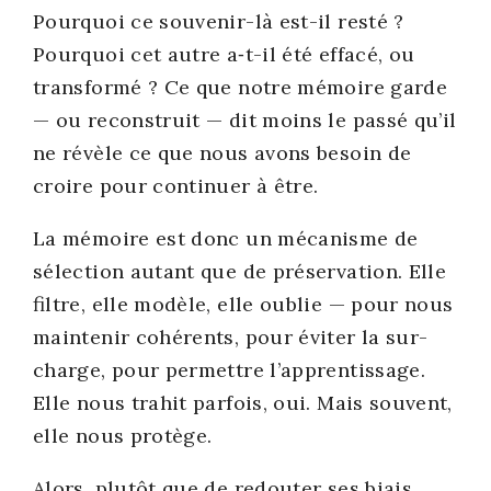
Pour­quoi ce sou­ve­nir-là est-il res­té ?
Pour­quoi cet autre a‑t-il été effa­cé, ou
trans­for­mé ? Ce que notre mémoire garde
— ou recons­truit — dit moins le pas­sé qu’il
ne révèle ce que nous avons besoin de
croire pour conti­nuer à être.
La mémoire est donc un méca­nisme de
sélec­tion autant que de pré­ser­va­tion. Elle
filtre, elle modèle, elle oublie — pour nous
main­te­nir cohé­rents, pour évi­ter la sur­
charge, pour per­mettre l’apprentissage.
Elle nous tra­hit par­fois, oui. Mais sou­vent,
elle nous pro­tège.
Alors, plu­tôt que de redou­ter ses biais,