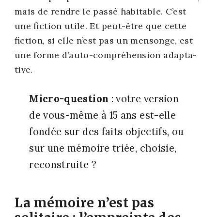
mais de rendre le pas­sé habi­table. C’est
une fic­tion utile. Et peut-être que cette
fic­tion, si elle n’est pas un men­songe, est
une forme d’auto-compréhension adap­ta­
tive.
Micro-ques­tion
: votre ver­sion
de vous-même à 15 ans est-elle
fon­dée sur des faits objec­tifs, ou
sur une mémoire triée, choi­sie,
recons­truite ?
La mémoire n’est pas