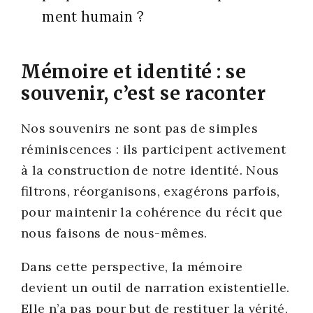
ment humain ?
Mémoire et identité : se
souvenir, c’est se raconter
Nos sou­ve­nirs ne sont pas de simples
rémi­nis­cences : ils par­ti­cipent acti­ve­ment
à la construc­tion de notre iden­ti­té. Nous
fil­trons, réor­ga­ni­sons, exa­gé­rons par­fois,
pour main­te­nir la cohé­rence du récit que
nous fai­sons de nous-mêmes.
Dans cette pers­pec­tive, la mémoire
devient un outil de nar­ra­tion exis­ten­tielle.
Elle n’a pas pour but de res­ti­tuer la véri­té,