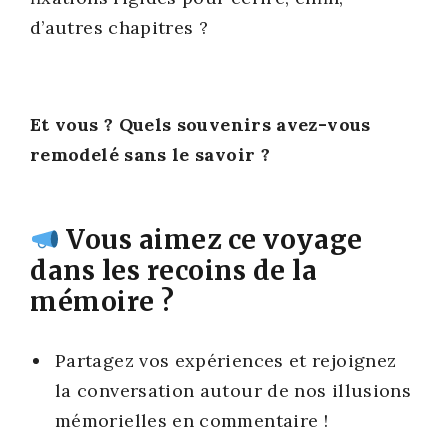
d’autres cha­pitres ?
Et vous ? Quels sou­ve­nirs avez-vous
remo­de­lé sans le savoir ?
Vous aimez ce voyage
dans les recoins de la
mémoire ?
Par­ta­gez vos expé­riences et rejoi­gnez
la conver­sa­tion autour de nos illu­sions
mémo­rielles en com­men­taire !