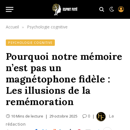
Accueil
Psychologie cognitive
»
PSYCHOLOGIE COGNITIVE
Pourquoi notre mémoire
n’est pas un
magnétophone fidèle :
Les illusions de la
remémoration
0
La
10 Mins de lecture
29 octobre 2025
rédaction