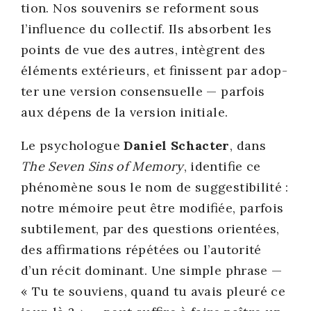
tion. Nos sou­ve­nirs se reforment sous
l’influence du col­lec­tif. Ils absorbent les
points de vue des autres, intègrent des
élé­ments exté­rieurs, et finissent par adop­
ter une ver­sion consen­suelle — par­fois
aux dépens de la ver­sion ini­tiale.
Le psy­cho­logue
Daniel Schac­ter
, dans
The Seven Sins of Memo­ry
, iden­ti­fie ce
phé­no­mène sous le nom de sug­ges­ti­bi­li­té :
notre mémoire peut être modi­fiée, par­fois
sub­ti­le­ment, par des ques­tions orien­tées,
des affir­ma­tions répé­tées ou l’autorité
d’un récit domi­nant. Une simple phrase —
« Tu te sou­viens, quand tu avais pleu­ré ce