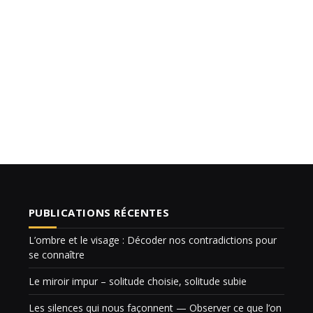
PUBLICATIONS RÉCENTES
L’ombre et le visage : Décoder nos contradictions pour
se connaître
Le miroir impur – solitude choisie, solitude subie
Les silences qui nous façonnent — Observer ce que l’on