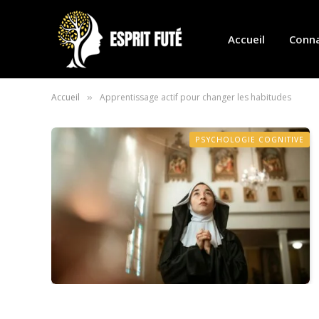
Accueil
Conna
Accueil
Apprentissage actif pour changer les habitudes
»
PSYCHOLOGIE COGNITIVE