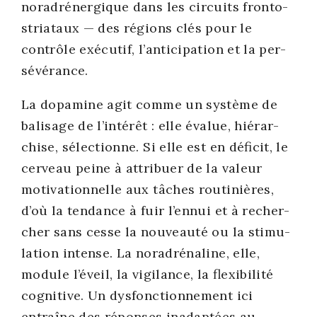
nora­dr­éner­gique dans les cir­cuits fron­to-
stria­taux — des régions clés pour le
contrôle exé­cu­tif, l’anticipation et la per­
sé­vé­rance.
La dopa­mine agit comme un sys­tème de
bali­sage de l’intérêt : elle éva­lue, hié­rar­
chise, sélec­tionne. Si elle est en défi­cit, le
cer­veau peine à attri­buer de la valeur
moti­va­tion­nelle aux tâches rou­ti­nières,
d’où la ten­dance à fuir l’ennui et à recher­
cher sans cesse la nou­veau­té ou la sti­mu­
la­tion intense. La nora­dré­na­line, elle,
module l’éveil, la vigi­lance, la flexi­bi­li­té
cog­ni­tive. Un dys­fonc­tion­ne­ment ici
entraîne des réponses inadap­tées au