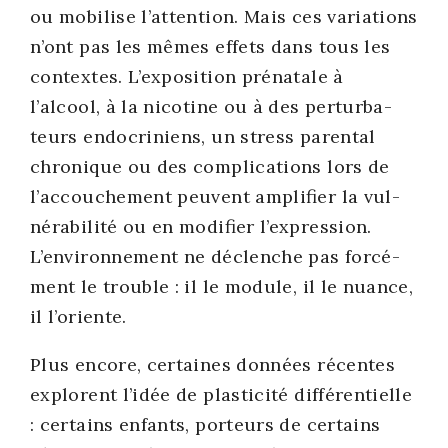
ou mobi­lise l’attention. Mais ces varia­tions
n’ont pas les mêmes effets dans tous les
contextes. L’exposition pré­na­tale à
l’alcool, à la nico­tine ou à des per­tur­ba­
teurs endo­cri­niens, un stress paren­tal
chro­nique ou des com­pli­ca­tions lors de
l’accouchement peuvent ampli­fier la vul­
né­ra­bi­li­té ou en modi­fier l’expression.
L’environnement ne déclenche pas for­cé­
ment le trouble : il le module, il le nuance,
il l’oriente.
Plus encore, cer­taines don­nées récentes
explorent l’idée de plas­ti­ci­té dif­fé­ren­tielle
: cer­tains enfants, por­teurs de cer­tains