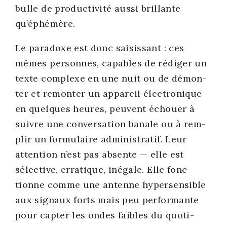
bulle de pro­duc­ti­vi­té aus­si brillante
qu’éphémère.
Le para­doxe est donc sai­sis­sant : ces
mêmes per­sonnes, capables de rédi­ger un
texte com­plexe en une nuit ou de démon­
ter et remon­ter un appa­reil élec­tro­nique
en quelques heures, peuvent échouer à
suivre une conver­sa­tion banale ou à rem­
plir un for­mu­laire admi­nis­tra­tif. Leur
atten­tion n’est pas absente — elle est
sélec­tive, erra­tique, inégale. Elle fonc­
tionne comme une antenne hyper­sen­sible
aux signaux forts mais peu per­for­mante
pour cap­ter les ondes faibles du quo­ti­