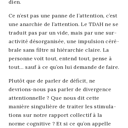
dien.
Ce n’est pas une panne de l’attention, c’est
une anar­chie de l’attention. Le TDAH ne se
tra­duit pas par un vide, mais par une sur­
ac­ti­vi­té désor­ga­ni­sée, une impul­sion céré­
brale sans filtre ni hié­rar­chie claire. La
per­sonne voit tout, entend tout, pense à
tout… sauf à ce qu’on lui demande de faire.
Plu­tôt que de par­ler de défi­cit, ne
devrions-nous pas par­ler de diver­gence
atten­tion­nelle ? Que nous dit cette
manière sin­gu­lière de trai­ter les sti­mu­la­
tions sur notre rap­port col­lec­tif à la
norme cog­ni­tive ? Et si ce qu’on appelle