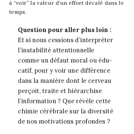
à “voir” la valeur d’un effort déca­lé dans le
temps.
Ques­tion pour aller plus loin :
Et si nous ces­sions d’interpréter
l’instabilité atten­tion­nelle
comme un défaut moral ou édu­
ca­tif, pour y voir une dif­fé­rence
dans la manière dont le cer­veau
per­çoit, traite et hié­rar­chise
l’information ? Que révèle cette
chi­mie céré­brale sur la diver­si­té
de nos moti­va­tions pro­fondes ?