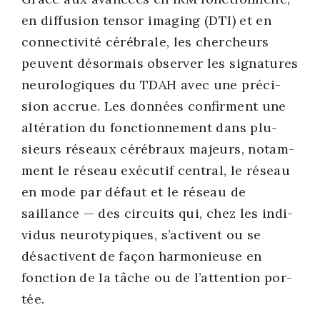
en dif­fu­sion ten­sor ima­ging (DTI) et en
connec­ti­vi­té céré­brale, les cher­cheurs
peuvent désor­mais obser­ver les signa­tures
neu­ro­lo­giques du TDAH avec une pré­ci­
sion accrue. Les don­nées confirment une
alté­ra­tion du fonc­tion­ne­ment dans plu­
sieurs réseaux céré­braux majeurs, notam­
ment le réseau exé­cu­tif cen­tral, le réseau
en mode par défaut et le réseau de
saillance — des cir­cuits qui, chez les indi­
vi­dus neu­ro­ty­piques, s’activent ou se
désac­tivent de façon har­mo­nieuse en
fonc­tion de la tâche ou de l’attention por­
tée.