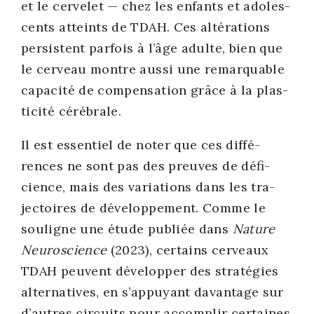
et le cer­ve­let — chez les enfants et ado­les­
cents atteints de TDAH. Ces alté­ra­tions
per­sistent par­fois à l’âge adulte, bien que
le cer­veau montre aus­si une remar­quable
capa­ci­té de com­pen­sa­tion grâce à la plas­
ti­ci­té céré­brale.
Il est essen­tiel de noter que ces dif­fé­
rences ne sont pas des preuves de défi­
cience, mais des varia­tions dans les tra­
jec­toires de déve­lop­pe­ment. Comme le
sou­ligne une étude publiée dans
Nature
Neu­ros­cience
(2023), cer­tains cer­veaux
TDAH peuvent déve­lop­per des stra­té­gies
alter­na­tives, en s’appuyant davan­tage sur
d’autres cir­cuits pour accom­plir cer­taines