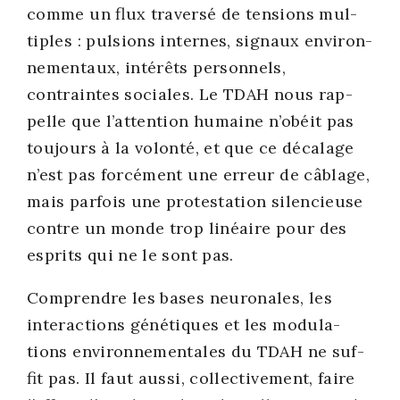
comme un flux tra­ver­sé de ten­sions mul­
tiples : pul­sions internes, signaux envi­ron­
ne­men­taux, inté­rêts per­son­nels,
contraintes sociales. Le TDAH nous rap­
pelle que l’attention humaine n’obéit pas
tou­jours à la volon­té, et que ce déca­lage
n’est pas for­cé­ment une erreur de câblage,
mais par­fois une pro­tes­ta­tion silen­cieuse
contre un monde trop linéaire pour des
esprits qui ne le sont pas.
Com­prendre les bases neu­ro­nales, les
inter­ac­tions géné­tiques et les modu­la­
tions envi­ron­ne­men­tales du TDAH ne suf­
fit pas. Il faut aus­si, col­lec­ti­ve­ment, faire