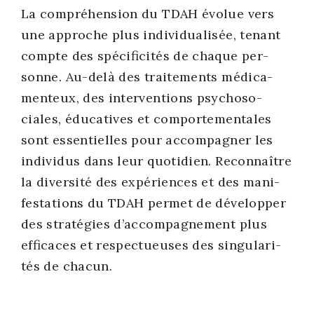
La com­pré­hen­sion du TDAH évo­lue vers
une approche plus indi­vi­dua­li­sée, tenant
compte des spé­ci­fi­ci­tés de chaque per­
sonne. Au-delà des trai­te­ments médi­ca­
men­teux, des inter­ven­tions psy­cho­so­
ciales, édu­ca­tives et com­por­te­men­tales
sont essen­tielles pour accom­pa­gner les
indi­vi­dus dans leur quo­ti­dien. Recon­naître
la diver­si­té des expé­riences et des mani­
fes­ta­tions du TDAH per­met de déve­lop­per
des stra­té­gies d’accompagnement plus
effi­caces et res­pec­tueuses des sin­gu­la­ri­
tés de cha­cun.