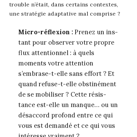
trouble n’était, dans cer­tains contextes,
une stra­té­gie adap­ta­tive mal com­prise ?
Micro-réflexion :
Pre­nez un ins­
tant pour obser­ver votre propre
flux atten­tion­nel : à quels
moments votre atten­tion
s’embrase-t-elle sans effort ? Et
quand refuse-t-elle obs­ti­né­ment
de se mobi­li­ser ? Cette résis­
tance est-elle un manque… ou un
désac­cord pro­fond entre ce qui
vous est deman­dé et ce qui vous
inté­resse vrai­ment ?