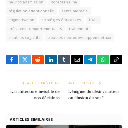
neurotransmission
noradrénaline
régulation attentionnelle
santé mentale
stigmatisation
stratégies éducatives
TDAH
thérapies comportementales
traitement
troubles cognitifs
troubles neurodéveloppementaux
Facebook
X
Reddit
LinkedIn
Tumblr
Email
Télégramme
WhatsApp
Copie
le
lien
ARTICLE PRÉCÉDENT
ARTICLE SUIVANT
L’architecture invisible de
L’énigme du désir : moteur
nos décisions
ou illusion du soi ?
ARTICLES SIMILAIRES