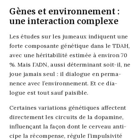
Gènes et environnement :
une interaction complexe
Les études sur les jumeaux indiquent une
forte com­po­sante géné­tique dans le TDAH,
avec une héri­ta­bi­li­té esti­mée à envi­ron 70
%. Mais l’ADN, aus­si déter­mi­nant soit-il, ne
joue jamais seul : il dia­logue en per­ma­
nence avec l’environnement. Et ce dia­
logue est tout sauf pai­sible.
Cer­taines varia­tions géné­tiques affectent
direc­te­ment les cir­cuits de la dopa­mine,
influen­çant la façon dont le cer­veau anti­
cipe la récom­pense, régule l’impulsivité