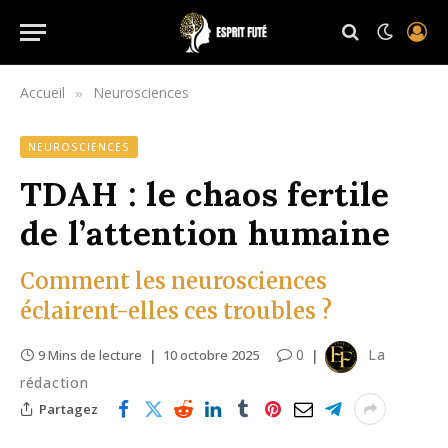
Accueil
Neurosciences
»
NEUROSCIENCES
TDAH : le chaos fertile
de l’attention humaine
Comment les neurosciences
éclairent-elles ces troubles ?
0
La
9 Mins de lecture
10 octobre 2025
rédaction
Partagez