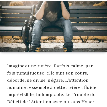
Ima­gi­nez une rivière. Par­fois calme, par­
fois tumul­tueuse, elle suit son cours,
déborde, se divise, s’égare. L’attention
humaine res­semble à cette rivière : fluide,
impré­vi­sible, indomp­table. Le Trouble du
Défi­cit de l’Attention avec ou sans Hyper­