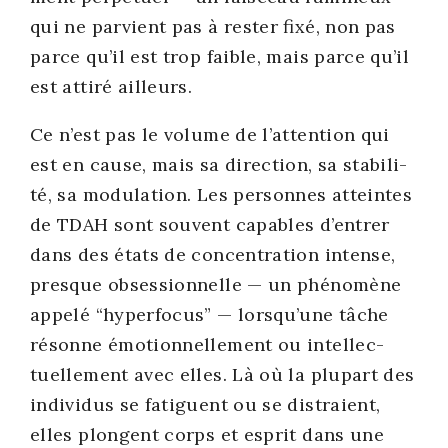
qui ne par­vient pas à res­ter fixé, non pas
parce qu’il est trop faible, mais parce qu’il
est atti­ré ailleurs.
Ce n’est pas le volume de l’attention qui
est en cause, mais sa direc­tion, sa sta­bi­li­
té, sa modu­la­tion. Les per­sonnes atteintes
de TDAH sont sou­vent capables d’entrer
dans des états de concen­tra­tion intense,
presque obses­sion­nelle — un phé­no­mène
appe­lé “hyper­fo­cus” — lorsqu’une tâche
résonne émo­tion­nel­le­ment ou intel­lec­
tuel­le­ment avec elles. Là où la plu­part des
indi­vi­dus se fatiguent ou se dis­traient,
elles plongent corps et esprit dans une