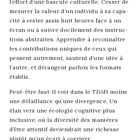
l’effort d’une bas­cule cultu­relle. Ces­ser de
mesu­rer la valeur d’un indi­vi­du à sa capa­
ci­té à res­ter assis huit heures face à un
écran ou à suivre doci­le­ment des ins­truc­
tions abs­traites. Apprendre à recon­naître
les contri­bu­tions uniques de ceux qui
pensent autre­ment, sautent d’une idée à
l’autre, et dérangent par­fois les for­mats
éta­blis.
Peut-être faut-il voir dans le TDAH moins
une défaillance qu’une diver­gence. Un
élan vers une éco­lo­gie cog­ni­tive plus
inclu­sive, où la diver­si­té des manières
d’être atten­tif devien­drait une richesse
plu­tôt qu’un écart à cor­ri­ger.