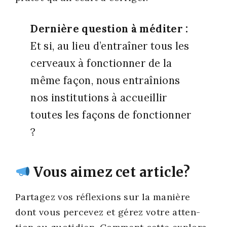
Der­nière ques­tion à médi­ter :
Et si, au lieu d’entraîner tous les
cer­veaux à fonc­tion­ner de la
même façon, nous entraî­nions
nos ins­ti­tu­tions à accueillir
toutes les façons de fonc­tion­ner
?
Vous aimez cet article?
Par­ta­gez vos réflexions sur la manière
dont vous per­ce­vez et gérez votre atten­