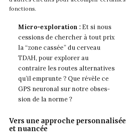
fonc­tions.
Micro-explo­ra­tion :
Et si nous
ces­sions de cher­cher à tout prix
la “zone cas­sée” du cer­veau
TDAH, pour explo­rer au
contraire les routes alter­na­tives
qu’il emprunte ? Que révèle ce
GPS neu­ro­nal sur notre obses­
sion de la norme ?
Vers une approche personnalisée
et nuancée