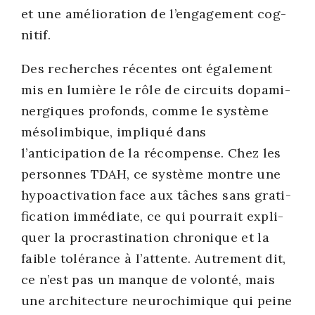
et une amé­lio­ra­tion de l’engagement cog­
ni­tif.
Des recherches récentes ont éga­le­ment
mis en lumière le rôle de cir­cuits dopa­mi­
ner­giques pro­fonds, comme le sys­tème
méso­lim­bique, impli­qué dans
l’anticipation de la récom­pense. Chez les
per­sonnes TDAH, ce sys­tème montre une
hypo­ac­ti­va­tion face aux tâches sans gra­ti­
fi­ca­tion immé­diate, ce qui pour­rait expli­
quer la pro­cras­ti­na­tion chro­nique et la
faible tolé­rance à l’attente. Autre­ment dit,
ce n’est pas un manque de volon­té, mais
une archi­tec­ture neu­ro­chi­mique qui peine