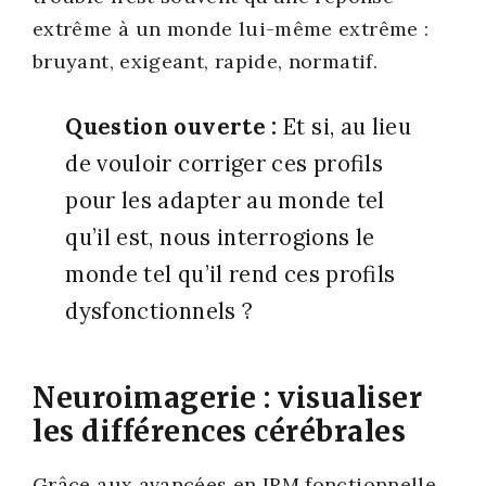
extrême à un monde lui-même extrême :
bruyant, exi­geant, rapide, nor­ma­tif.
Ques­tion ouverte :
Et si, au lieu
de vou­loir cor­ri­ger ces pro­fils
pour les adap­ter au monde tel
qu’il est, nous inter­ro­gions le
monde tel qu’il rend ces pro­fils
dys­fonc­tion­nels ?
Neuroimagerie : visualiser
les différences cérébrales
Grâce aux avan­cées en IRM fonc­tion­nelle,