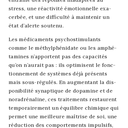
stress, une réac­ti­vi­té émo­tion­nelle exa­
cer­bée, et une dif­fi­cul­té à main­te­nir un
état d’alerte sou­te­nu.
Les médi­ca­ments psy­cho­sti­mu­lants
comme le méthyl­phé­ni­date ou les amphé­
ta­mines n’apportent pas des capa­ci­tés
qu’on n’aurait pas : ils opti­misent le fonc­
tion­ne­ment de sys­tèmes déjà pré­sents
mais sous-régu­lés. En aug­men­tant la dis­
po­ni­bi­li­té synap­tique de dopa­mine et de
nora­dré­na­line, ces trai­te­ments res­taurent
tem­po­rai­re­ment un équi­libre chi­mique qui
per­met une meilleure maî­trise de soi, une
réduc­tion des com­por­te­ments impul­sifs,