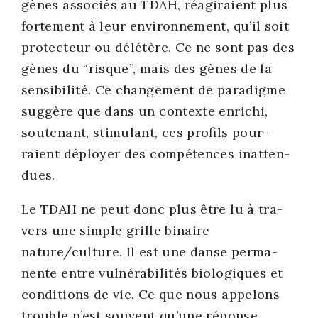
gènes asso­ciés au TDAH, réagi­raient plus
for­te­ment à leur envi­ron­ne­ment, qu’il soit
pro­tec­teur ou délé­tère. Ce ne sont pas des
gènes du “risque”, mais des gènes de la
sen­si­bi­li­té. Ce chan­ge­ment de para­digme
sug­gère que dans un contexte enri­chi,
sou­te­nant, sti­mu­lant, ces pro­fils pour­
raient déployer des com­pé­tences inat­ten­
dues.
Le TDAH ne peut donc plus être lu à tra­
vers une simple grille binaire
nature/culture. Il est une danse per­ma­
nente entre vul­né­ra­bi­li­tés bio­lo­giques et
condi­tions de vie. Ce que nous appe­lons
trouble n’est sou­vent qu’une réponse