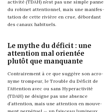
ac­ti­vi­té (TDAH) n’est pas une simple panne
du robi­net atten­tion­nel, mais une mani­fes­
ta­tion de cette rivière en crue, débor­dant
des canaux habi­tuels.
Le mythe du déficit : une
attention mal orientée
plutôt que manquante
Contrai­re­ment à ce que sug­gère son acro­
nyme trom­peur, le Trouble du Défi­cit de
l’Attention avec ou sans Hyper­ac­ti­vi­té
(TDAH) ne désigne pas une absence
d’attention, mais une atten­tion en mou­ve­
ment per­pé­tuel — un fais­ceau lumi­neux