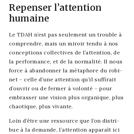
Repenser l’attention
humaine
Le TDAH n’est pas seule­ment un trouble à
com­prendre, mais un miroir ten­du à nos
concep­tions col­lec­tives de l’attention, de
la per­for­mance, et de la nor­ma­li­té. Il nous
force à aban­don­ner la méta­phore du robi­
net – celle d’une atten­tion qu’il suf­fi­rait
d’ouvrir ou de fer­mer à volon­té – pour
embras­ser une vision plus orga­nique, plus
chao­tique, plus vivante.
Loin d’être une res­source que l’on dis­tri­
bue à la demande, l’attention appa­raît ici