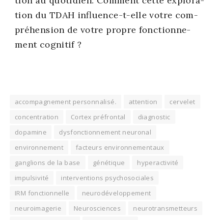
tion au quo­ti­dien. Com­ment cette explo­ra­
tion du TDAH influence-t-elle votre com­
pré­hen­sion de votre propre fonc­tion­ne­
ment cog­ni­tif ?
accompagnement personnalisé.
attention
cervelet
concentration
Cortex préfrontal
diagnostic
dopamine
dysfonctionnement neuronal
environnement
facteurs environnementaux
ganglions de la base
génétique
hyperactivité
impulsivité
interventions psychosociales
IRM fonctionnelle
neurodéveloppement
neuroimagerie
Neurosciences
neurotransmetteurs