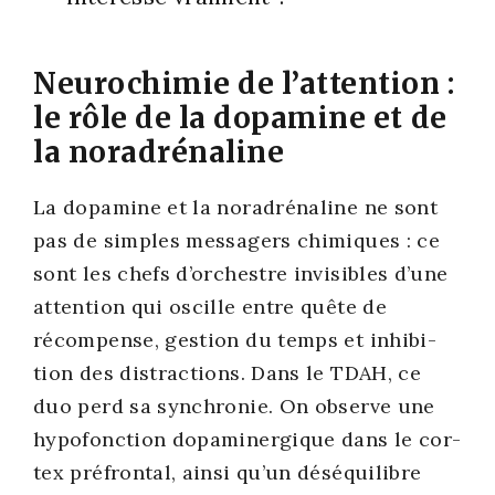
Neurochimie de l’attention :
le rôle de la dopamine et de
la noradrénaline
La dopa­mine et la nora­dré­na­line ne sont
pas de simples mes­sa­gers chi­miques : ce
sont les chefs d’orchestre invi­sibles d’une
atten­tion qui oscille entre quête de
récom­pense, ges­tion du temps et inhi­bi­
tion des dis­trac­tions. Dans le TDAH, ce
duo perd sa syn­chro­nie. On observe une
hypo­fonc­tion dopa­mi­ner­gique dans le cor­
tex pré­fron­tal, ain­si qu’un dés­équi­libre