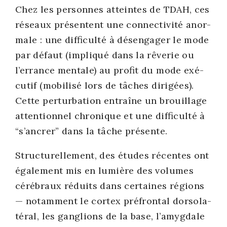
Chez les per­sonnes atteintes de TDAH, ces
réseaux pré­sentent une connec­ti­vi­té anor­
male : une dif­fi­cul­té à désen­ga­ger le mode
par défaut (impli­qué dans la rêve­rie ou
l’errance men­tale) au pro­fit du mode exé­
cu­tif (mobi­li­sé lors de tâches diri­gées).
Cette per­tur­ba­tion entraîne un brouillage
atten­tion­nel chro­nique et une dif­fi­cul­té à
“s’ancrer” dans la tâche pré­sente.
Struc­tu­rel­le­ment, des études récentes ont
éga­le­ment mis en lumière des volumes
céré­braux réduits dans cer­taines régions
— notam­ment le cor­tex pré­fron­tal dor­so­la­
té­ral, les gan­glions de la base, l’amygdale