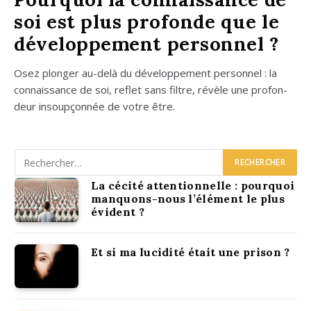
soi est plus profonde que le
développement personnel ?
Osez plon­ger au-delà du déve­lop­pe­ment per­son­nel : la
connais­sance de soi, reflet sans filtre, révèle une pro­fon­
deur insoup­çon­née de votre être.
La cécité attentionnelle : pourquoi
manquons-nous l’élément le plus
évident ?
Et si ma lucidité était une prison ?