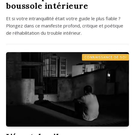
boussole intérieure
Et si votre intran­quilli­té était votre guide le plus fiable ?
Plon­gez dans ce mani­feste pro­fond, cri­tique et poé­tique
de réha­bi­li­ta­tion du trouble inté­rieur.
CONNAISSANCE DE SOI