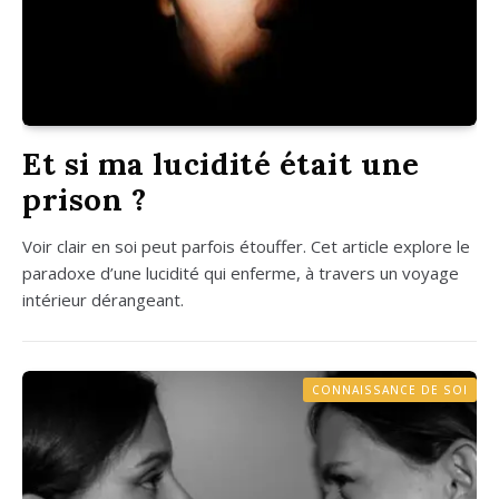
Et si ma lucidité était une
prison ?
Voir clair en soi peut par­fois étouf­fer. Cet article explore le
para­doxe d’une luci­di­té qui enferme, à tra­vers un voyage
inté­rieur déran­geant.
CONNAISSANCE DE SOI