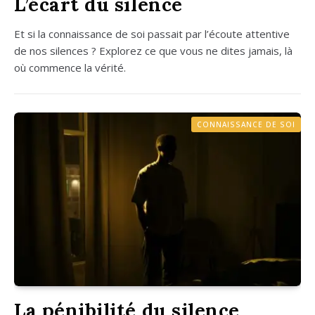
L’écart du silence
Et si la connais­sance de soi pas­sait par l’é­coute atten­tive
de nos silences ? Explo­rez ce que vous ne dites jamais, là
où com­mence la véri­té.
CONNAISSANCE DE SOI
La pénibilité du silence