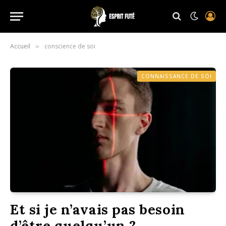
Accueil
conscience de soi
»
CONNAISSANCE DE SOI
Et si je n’avais pas besoin
d’être quelqu’un ?