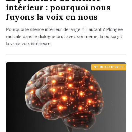
intérieur : pourquoi nous
fuyons la voix en nous
Pour­quoi le silence inté­rieur dérange-t-il autant ? Plon­gée
radi­cale dans le dia­logue brut avec soi-même, là où sur­git
la vraie voix inté­rieure.
NEUROSCIENCES