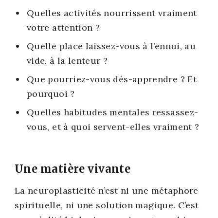
Quelles acti­vi­tés nour­rissent vrai­ment
votre atten­tion ?
Quelle place lais­sez-vous à l’ennui, au
vide, à la len­teur ?
Que pour­riez-vous dés-apprendre ? Et
pour­quoi ?
Quelles habi­tudes men­tales res­sas­sez-
vous, et à quoi servent-elles vrai­ment ?
Une matière vivante
La neu­ro­plas­ti­ci­té n’est ni une méta­phore
spi­ri­tuelle, ni une solu­tion magique. C’est