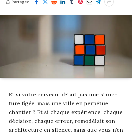
Partagez
Et si votre cer­veau n’était pas une struc­
ture figée, mais une ville en per­pé­tuel
chan­tier ? Et si chaque expé­rience, chaque
déci­sion, chaque erreur, remo­dé­lait son
archi­tec­ture en silence, sans que vous n’en