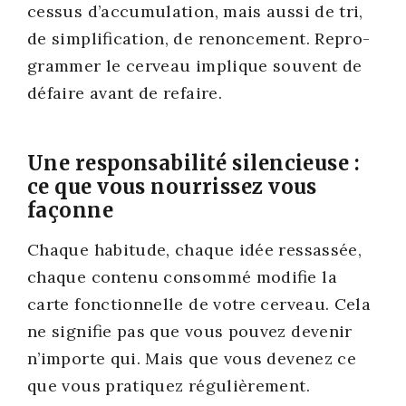
ces­sus d’accumulation, mais aus­si de tri,
de sim­pli­fi­ca­tion, de renon­ce­ment. Repro­
gram­mer le cer­veau implique sou­vent de
défaire avant de refaire.
Une responsabilité silencieuse :
ce que vous nourrissez vous
façonne
Chaque habi­tude, chaque idée res­sas­sée,
chaque conte­nu consom­mé modi­fie la
carte fonc­tion­nelle de votre cer­veau. Cela
ne signi­fie pas que vous pou­vez deve­nir
n’importe qui. Mais que vous deve­nez ce
que vous pra­ti­quez régu­liè­re­ment.