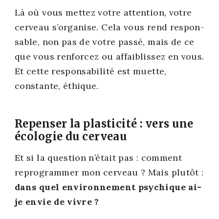
Là où vous met­tez votre atten­tion, votre
cer­veau s’organise. Cela vous rend res­pon­
sable, non pas de votre pas­sé, mais de ce
que vous ren­for­cez ou affai­blis­sez en vous.
Et cette res­pon­sa­bi­li­té est muette,
constante, éthique.
Repenser la plasticité : vers une
écologie du cerveau
Et si la ques­tion n’était pas : com­ment
repro­gram­mer mon cer­veau ? Mais plu­tôt :
dans quel envi­ron­ne­ment psy­chique ai-
je envie de vivre ?