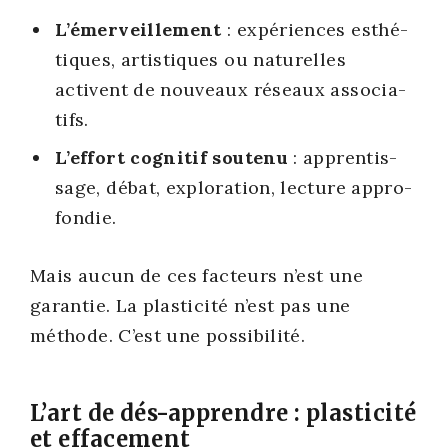
L’émerveillement
: expé­riences esthé­
tiques, artis­tiques ou natu­relles
activent de nou­veaux réseaux asso­cia­
tifs.
L’effort cog­ni­tif sou­te­nu
: appren­tis­
sage, débat, explo­ra­tion, lec­ture appro­
fon­die.
Mais aucun de ces fac­teurs n’est une
garan­tie. La plas­ti­ci­té n’est pas une
méthode. C’est une pos­si­bi­li­té.
L’art de dés-apprendre : plasticité
et effacement