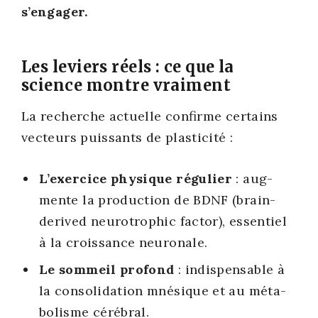
s’engager.
Les leviers réels : ce que la
science montre vraiment
La recherche actuelle confirme cer­tains
vec­teurs puis­sants de plas­ti­ci­té :
L’exercice phy­sique régu­lier
: aug­
mente la pro­duc­tion de BDNF (brain-
deri­ved neu­ro­tro­phic fac­tor), essen­tiel
à la crois­sance neu­ro­nale.
Le som­meil pro­fond
: indis­pen­sable à
la conso­li­da­tion mné­sique et au méta­
bo­lisme céré­bral.