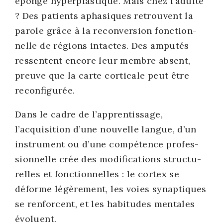
éponge hyper­plas­tique. Mais chez l’adulte
? Des patients apha­siques retrouvent la
parole grâce à la recon­ver­sion fonc­tion­
nelle de régions intactes. Des ampu­tés
res­sentent encore leur membre absent,
preuve que la carte cor­ti­cale peut être
recon­fi­gu­rée.
Dans le cadre de l’apprentissage,
l’acquisition d’une nou­velle langue, d’un
ins­tru­ment ou d’une com­pé­tence pro­fes­
sion­nelle crée des modi­fi­ca­tions struc­tu­
relles et fonc­tion­nelles : le cor­tex se
déforme légè­re­ment, les voies synap­tiques
se ren­forcent, et les habi­tudes men­tales
évo­luent.