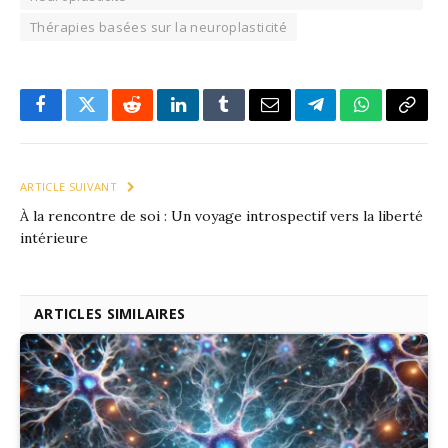
Thérapies basées sur la neuroplasticité
Facebook
X
Reddit
LinkedIn
Tumblr
Email
Télégramme
WhatsApp
Copie
le
lien
ARTICLE SUIVANT
À la rencontre de soi : Un voyage introspectif vers la liberté
intérieure
ARTICLES SIMILAIRES