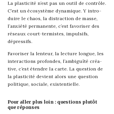
La plas­ti­ci­té n’est pas un outil de contrôle.
C’est un éco­sys­tème dyna­mique. Y intro­
duire le chaos, la dis­trac­tion de masse,
l’anxiété per­ma­nente, c’est favo­ri­ser des
réseaux court-ter­mistes, impul­sifs,
dépres­sifs.
Favo­ri­ser la len­teur, la lec­ture longue, les
inter­ac­tions pro­fondes, l’ambiguïté créa­
tive, c’est étendre la carte. La ques­tion de
la plas­ti­ci­té devient alors une ques­tion
poli­tique, sociale, exis­ten­tielle.
Pour aller plus loin : questions plutôt
que réponses