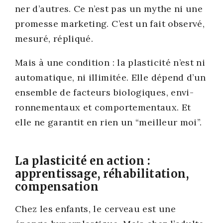
ner d’autres. Ce n’est pas un mythe ni une
pro­messe mar­ke­ting. C’est un fait obser­vé,
mesu­ré, répli­qué.
Mais à une condi­tion : la plas­ti­ci­té n’est ni
auto­ma­tique, ni illi­mi­tée. Elle dépend d’un
ensemble de fac­teurs bio­lo­giques, envi­
ron­ne­men­taux et com­por­te­men­taux. Et
elle ne garan­tit en rien un “meilleur moi”.
La plasticité en action :
apprentissage, réhabilitation,
compensation
Chez les enfants, le cer­veau est une