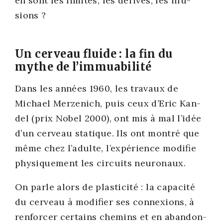
en sont les limites, les dérives, les illu­
sions ?
Un cerveau fluide : la fin du
mythe de l’immuabilité
Dans les années 1960, les tra­vaux de
Michael Mer­ze­nich, puis ceux d’Eric Kan­
del (prix Nobel 2000), ont mis à mal l’idée
d’un cer­veau sta­tique. Ils ont mon­tré que
même chez l’adulte, l’expérience modi­fie
phy­si­que­ment les cir­cuits neu­ro­naux.
On parle alors de plas­ti­ci­té : la capa­ci­té
du cer­veau à modi­fier ses connexions, à
ren­for­cer cer­tains che­mins et en aban­don­