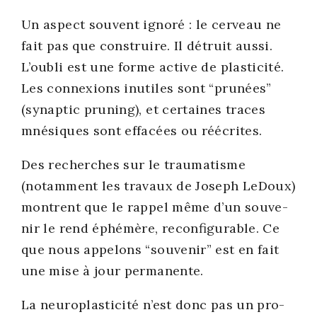
Un aspect sou­vent igno­ré : le cer­veau ne
fait pas que construire. Il détruit aus­si.
L’oubli est une forme active de plas­ti­ci­té.
Les connexions inutiles sont “pru­nées”
(synap­tic pru­ning), et cer­taines traces
mné­siques sont effa­cées ou réécrites.
Des recherches sur le trau­ma­tisme
(notam­ment les tra­vaux de Joseph LeDoux)
montrent que le rap­pel même d’un sou­ve­
nir le rend éphé­mère, recon­fi­gu­rable. Ce
que nous appe­lons “sou­ve­nir” est en fait
une mise à jour per­ma­nente.
La neu­ro­plas­ti­ci­té n’est donc pas un pro­