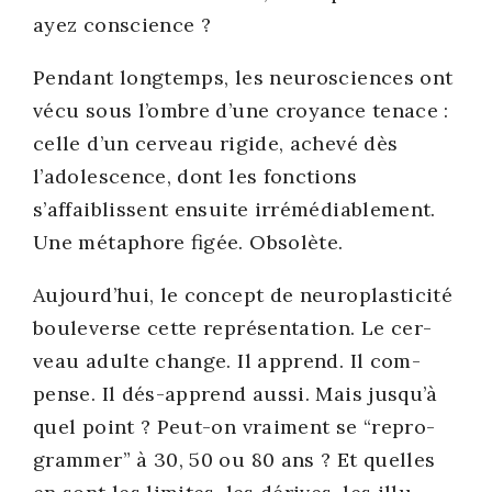
ayez conscience ?
Pen­dant long­temps, les neu­ros­ciences ont
vécu sous l’ombre d’une croyance tenace :
celle d’un cer­veau rigide, ache­vé dès
l’adolescence, dont les fonc­tions
s’affaiblissent ensuite irré­mé­dia­ble­ment.
Une méta­phore figée. Obso­lète.
Aujourd’hui, le concept de neu­ro­plas­ti­ci­té
bou­le­verse cette repré­sen­ta­tion. Le cer­
veau adulte change. Il apprend. Il com­
pense. Il dés-apprend aus­si. Mais jusqu’à
quel point ? Peut-on vrai­ment se “repro­
gram­mer” à 30, 50 ou 80 ans ? Et quelles