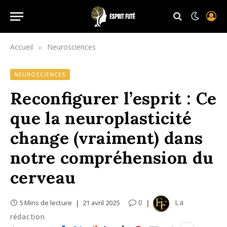
Accueil
Neurosciences
»
NEUROSCIENCES
Reconfigurer l’esprit : Ce
que la neuroplasticité
change (vraiment) dans
notre compréhension du
cerveau
0
La
5 Mins de lecture
21 avril 2025
rédaction