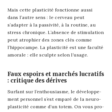
Mais cette plas­ti­ci­té fonc­tionne aus­si
dans l’autre sens : le cer­veau peut
s’adapter à la pas­si­vi­té, à la rou­tine, au
stress chro­nique. L’absence de sti­mu­la­tion
peut atro­phier des zones clés comme
l’hippocampe. La plas­ti­ci­té est une facul­té
amo­rale : elle sculpte selon l’usage.
Faux espoirs et marchés lucratifs
: critique des dérives
Sur­fant sur l’enthousiasme, le déve­lop­pe­
ment per­son­nel s’est empa­ré de la neu­ro­
plas­ti­ci­té comme d’un totem. On vous pro­