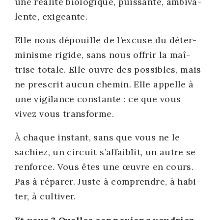
une réa­li­té bio­lo­gique, puis­sante, ambi­va­
lente, exi­geante.
Elle nous dépouille de l’excuse du déter­
mi­nisme rigide, sans nous offrir la maî­
trise totale. Elle ouvre des pos­sibles, mais
ne pres­crit aucun che­min. Elle appelle à
une vigi­lance constante : ce que vous
vivez vous trans­forme.
À chaque ins­tant, sans que vous ne le
sachiez, un cir­cuit s’affaiblit, un autre se
ren­force. Vous êtes une œuvre en cours.
Pas à répa­rer. Juste à com­prendre, à habi­
ter, à culti­ver.