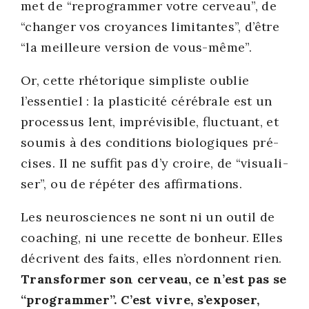
met de “repro­gram­mer votre cer­veau”, de
“chan­ger vos croyances limi­tantes”, d’être
“la meilleure ver­sion de vous-même”.
Or, cette rhé­to­rique sim­pliste oublie
l’essentiel : la plas­ti­ci­té céré­brale est un
pro­ces­sus lent, impré­vi­sible, fluc­tuant, et
sou­mis à des condi­tions bio­lo­giques pré­
cises. Il ne suf­fit pas d’y croire, de “visua­li­
ser”, ou de répé­ter des affir­ma­tions.
Les neu­ros­ciences ne sont ni un outil de
coa­ching, ni une recette de bon­heur. Elles
décrivent des faits, elles n’ordonnent rien.
Trans­for­mer son cer­veau, ce n’est pas se
“pro­gram­mer”. C’est vivre, s’exposer,