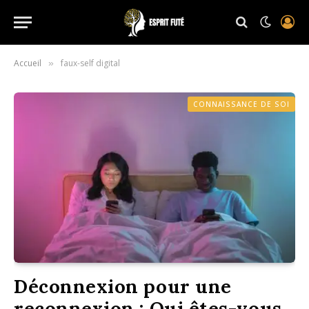
Accueil
faux-self digital
»
CONNAISSANCE DE SOI
Déconnexion pour une
reconnexion : Qui êtes-vous