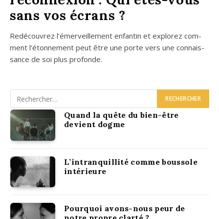
sans vos écrans ?
Redé­cou­vrez l’é­mer­veille­ment enfan­tin et explo­rez com­
ment l’é­ton­ne­ment peut être une porte vers une connais­
sance de soi plus pro­fonde.
Quand la quête du bien-être
devient dogme
L’intranquillité comme boussole
intérieure
Pourquoi avons-nous peur de
notre propre clarté ?