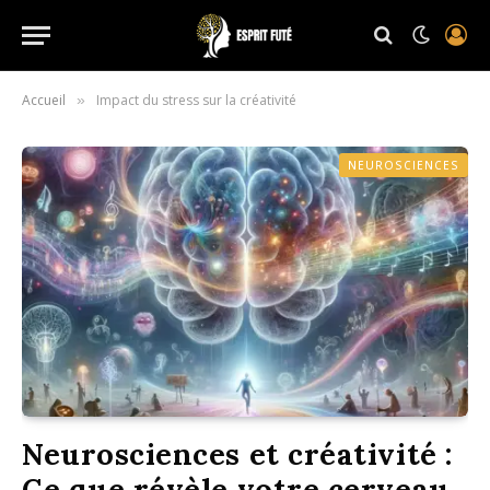
Accueil
Impact du stress sur la créativité
»
NEUROSCIENCES
Neurosciences et créativité :
Ce que révèle votre cerveau