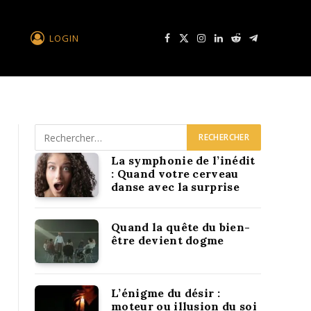
LOGIN
Facebook
X
Instagram
LinkedIn
Reddit
Télégramme
La symphonie de l’inédit
: Quand votre cerveau
danse avec la surprise
Quand la quête du bien-
être devient dogme
L’énigme du désir :
moteur ou illusion du soi