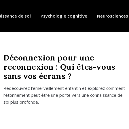
issance de soi
Psychologie cognitive
Neurosciences
Déconnexion pour une
reconnexion : Qui êtes-vous
sans vos écrans ?
Redé­cou­vrez l’é­mer­veille­ment enfan­tin et explo­rez com­ment
l’é­ton­ne­ment peut être une porte vers une connais­sance de
soi plus pro­fonde.