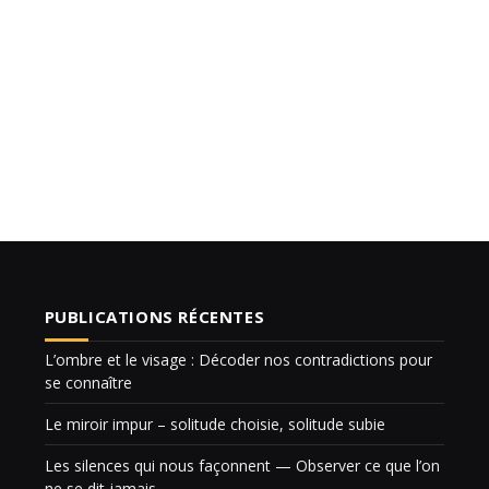
PUBLICATIONS RÉCENTES
L’ombre et le visage : Décoder nos contradictions pour
se connaître
Le miroir impur – solitude choisie, solitude subie
Les silences qui nous façonnent — Observer ce que l’on
ne se dit jamais