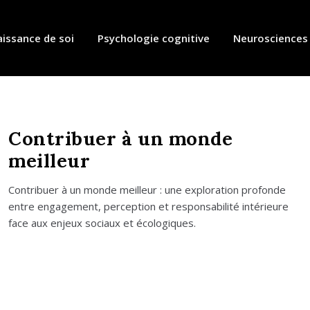
issance de soi
Psychologie cognitive
Neurosciences
Contribuer à un monde
meilleur
Contri­buer à un monde meilleur : une explo­ra­tion pro­fonde
entre enga­ge­ment, per­cep­tion et res­pon­sa­bi­li­té inté­rieure
face aux enjeux sociaux et éco­lo­giques.