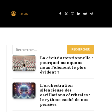
LOGIN
Facebook
X
Instagram
LinkedIn
Reddit
Télégramme
La cécité attentionnelle :
pourquoi manquons-
nous l’élément le plus
évident ?
L’orchestration
silencieuse des
oscillations cérébrales :
le rythme caché de nos
pensées