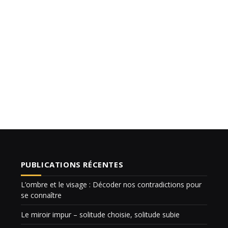
PUBLICATIONS RÉCENTES
L’ombre et le visage : Décoder nos contradictions pour
se connaître
Le miroir impur – solitude choisie, solitude subie