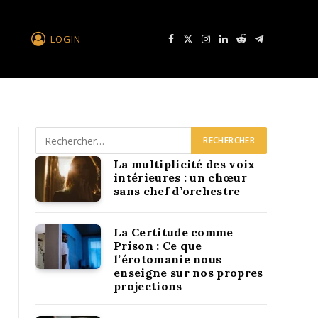
LOGIN
Facebook
X
Instagram
LinkedIn
Reddit
Télégramme
La multiplicité des voix
intérieures : un chœur
sans chef d’orchestre
La Certitude comme
Prison : Ce que
l’érotomanie nous
enseigne sur nos propres
projections