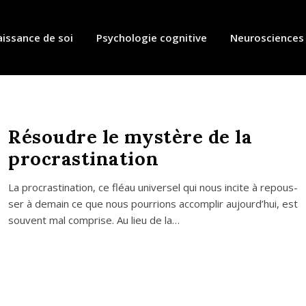
issance de soi
Psychologie cognitive
Neurosciences
Résoudre le mystère de la
procrastination
La pro­cras­ti­na­tion, ce fléau uni­ver­sel qui nous incite à repous­
ser à demain ce que nous pour­rions accom­plir aujourd’­hui, est
sou­vent mal com­prise. Au lieu de la…