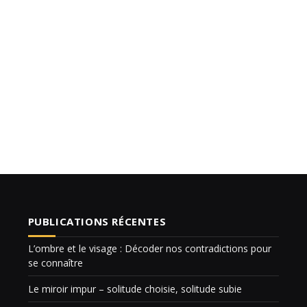
PUBLICATIONS RÉCENTES
L’ombre et le visage : Décoder nos contradictions pour
se connaître
Le miroir impur – solitude choisie, solitude subie