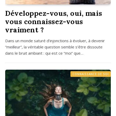
Développez-vous, oui, mais
vous connaissez-vous
vraiment ?
Dans un monde satu­ré d’in­jonc­tions à évo­luer, à deve­nir
“meilleur”, la véri­table ques­tion semble s’être dis­soute
dans le bruit ambiant : qui est ce “moi” que…
CONNAISSANCE DE SOI