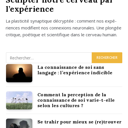
l’expérience
La plas­ti­ci­té synap­tique décryp­tée : com­ment nos expé­
riences modi­fient nos connexions neu­ro­nales. Une plon­gée
cri­tique, poé­tique et scien­ti­fique dans le cer­veau humain.
La connaissance de soi sans
langage : l’expérience indicible
Comment la perception de la
connaissance de soi varie-t-elle
selon les cultures ?
Se trahir pour mieux se (re)trouver