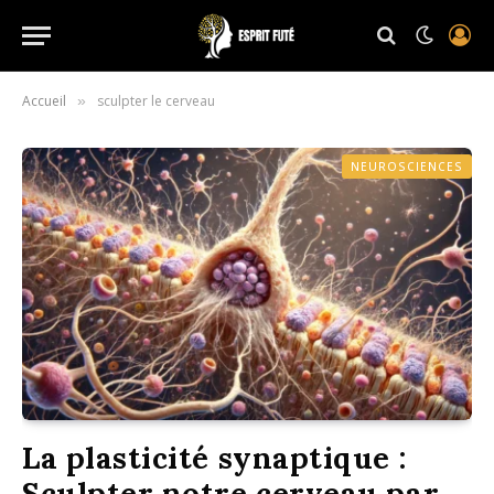
Accueil
sculpter le cerveau
»
NEUROSCIENCES
La plasticité synaptique :
Sculpter notre cerveau par