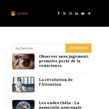
LOGIN
Facebook
X
Instagram
LinkedIn
Reddit
Télégramme
Observer sans jugement,
première porte de la
conscience
La révolution de
l’Attention
Les ondes thêta : La
passerelle neuronale