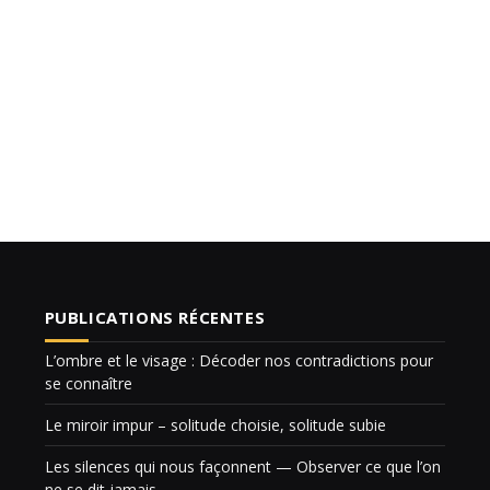
PUBLICATIONS RÉCENTES
L’ombre et le visage : Décoder nos contradictions pour
se connaître
Le miroir impur – solitude choisie, solitude subie
Les silences qui nous façonnent — Observer ce que l’on
ne se dit jamais